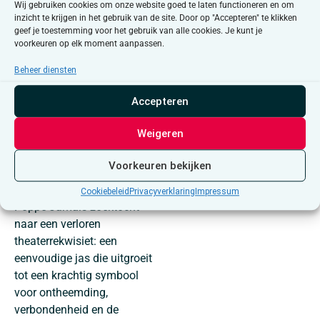
maatschappelijke
Wij gebruiken cookies om onze website goed te laten functioneren en om
inzicht te krijgen in het gebruik van de site. Door op "Accepteren" te klikken
issues.
geef je toestemming voor het gebruik van alle cookies. Je kunt je
voorkeuren op elk moment aanpassen.
The Jacket
(2024) neemt je
mee in het leven van Jamal
Beheer diensten
Hindawi, een Palestijnse
Accepteren
man die opgroeide in het
vluchtelingenkamp van
Weigeren
Shatila in Beiroet. In deze
zachtaardige maar diep
Voorkeuren bekijken
indringende documentaire
volgt filmmaker Mathijs
Cookiebeleid
Privacyverklaring
Impressum
Poppe Jamals zoektocht
naar een verloren
theaterrekwisiet: een
eenvoudige jas die uitgroeit
tot een krachtig symbool
voor ontheemding,
verbondenheid en de