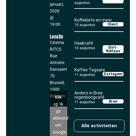
augustus
januari,
2026
@
Koffieklets en meer
19:00
Diest
10 augustus
Locatie
Cinema
Haakcafé
Sint-
10 augustus
RITCS
Niklaas
Rue
Antoine
Dansaert
Kaffee Tegoare
Zottegem
11 augustus
70
Brussel
,
1000
Anders in Bree:
Belgium
Klik
regenboogcafé
Bree
11 augustus
op 'Ik
ga
akkoord'
om
Alle activiteiten
Google