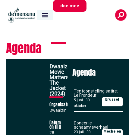
doe mee
Agenda
Dwaalzin:
Agenda
Movie
Matters:
The
Jacket
Tentoonstelling satire:
(2024)
Le Frondeur
Brussel
5 juni
-
30
Organisator
oktober
Dwaalzin
Datum
Doneer je
en tijd
schaamteverhaal
Mechelen
23 juli
-
30
28