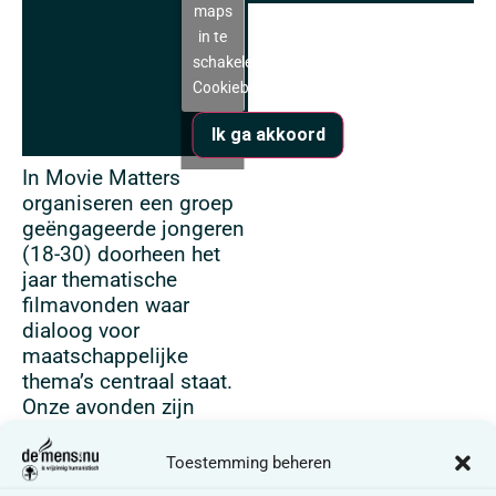
maps
in te
schakelen
Cookiebeleid
Ik ga akkoord
In Movie Matters
organiseren een groep
geëngageerde jongeren
(18-30) doorheen het
jaar thematische
filmavonden waar
dialoog voor
maatschappelijke
thema’s centraal staat.
Onze avonden zijn
toegankelijk voor
iedereen met een
Toestemming beheren
passie voor film en/of