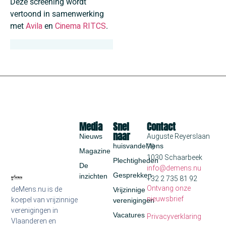
Deze screening wordt
vertoond in samenwerking
met
Avila
en
Cinema RITCS
.
Media
Snel
Contact
naar
Nieuws
Auguste Reyerslaan
huisvandeMens
70
Magazine
1030 Schaarbeek
Plechtigheden
De
info@demens.nu
Gesprekken
inzichten
+32 2 735 81 92
Ontvang onze
deMens.nu is de
Vrijzinnige
nieuwsbrief
koepel van vrijzinnige
verenigingen
verenigingen in
Vacatures
Privacyverklaring
Vlaanderen en