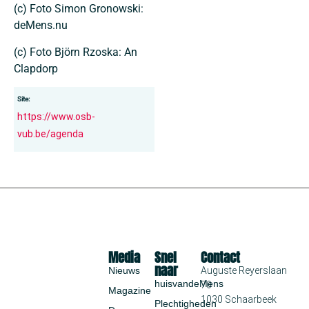
(c) Foto Simon Gronowski:
deMens.nu
(c) Foto Björn Rzoska: An
Clapdorp
Site:
https://www.osb-
vub.be/agenda
Media
Snel
Contact
naar
Nieuws
Auguste Reyerslaan
huisvandeMens
70
Magazine
1030 Schaarbeek
Plechtigheden