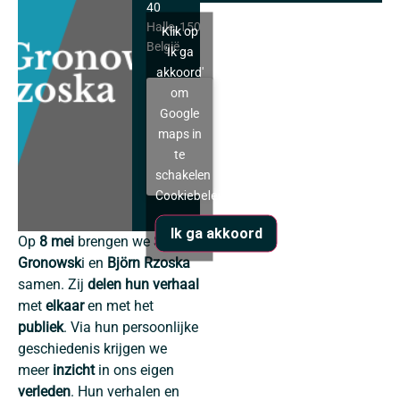
40
Halle
,
1500
Klik op
België
'Ik ga
akkoord'
om
Google
maps in
te
schakelen
Cookiebeleid
Ik ga akkoord
Op
8 mei
brengen we
Simon
Gronowsk
i en
Björn Rzoska
samen. Zij
delen hun verhaal
met
elkaar
en met het
publiek
. Via hun persoonlijke
geschiedenis krijgen we
meer
inzicht
in ons eigen
verleden
. Hun verhalen en