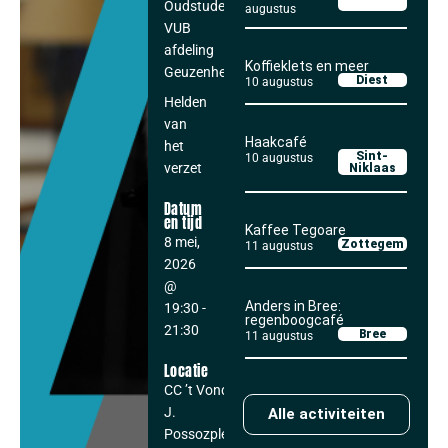
Oudstudentenbond
augustus
VUB
afdeling
Koffieklets en meer
Geuzenheuvels
Diest
10 augustus
Helden
van
Haakcafé
het
Sint-
10 augustus
verzet
Niklaas
Datum
en tijd
Kaffee Tegoare
8 mei,
Zottegem
11 augustus
2026
@
Anders in Bree:
19:30
-
regenboogcafé
21:30
Bree
11 augustus
Locatie
CC ’t Vondel
J.
Alle activiteiten
Possozplein