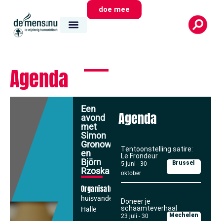
doe mee
Agenda
Een
Agenda
avond
met
Simon
Gronowski
Tentoonstelling satire:
en
Le Frondeur
Björn
Brussel
5 juni
-
30
Rzoska
oktober
Organisator
huisvandeMens
Doneer je
schaamteverhaal
Halle
Mechelen
23 juli
-
30