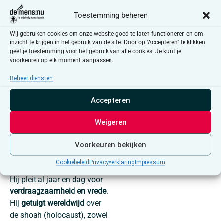
en een “Polish Guard”
Toestemming beheren
(bewaker van militaire sites
en gevangenen na de oorlog,
Wij gebruiken cookies om onze website goed te laten functioneren en om
een logistieke functie vaak
inzicht te krijgen in het gebruik van de site. Door op "Accepteren" te klikken
geef je toestemming voor het gebruik van alle cookies. Je kunt je
ingevuld door ontheemden
voorkeuren op elk moment aanpassen.
of ‘displaced persons’). Dat
zorgt voor heel wat
Beheer diensten
familieverhalen terwijl
Accepteren
Rzoska opgroeit. Gronowski
en Rzoska
gaan elk op hun
Weigeren
eigen manier om met dit
verleden
.
Voorkeuren bekijken
Simon Gronowski
studeert
Cookiebeleid
Privacyverklaring
Impressum
rechten en wordt advocaat.
Hij pleit al jaar en dag voor
verdraagzaamheid en vrede
.
Hij
getuigt wereldwijd
over
de shoah (holocaust), zowel