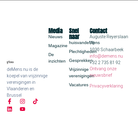
Media
Snel
Contact
naar
Nieuws
Auguste Reyerslaan
huisvandeMens
70
Magazine
1030 Schaarbeek
Plechtigheden
De
info@demens.nu
Gesprekken
inzichten
+32 2 735 81 92
Ontvang onze
deMens.nu is de
Vrijzinnige
nieuwsbrief
koepel van vrijzinnige
verenigingen
verenigingen in
Vacatures
Privacyverklaring
Vlaanderen en
Brussel