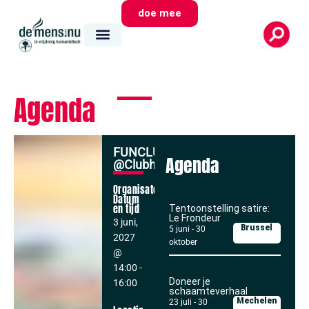
doe mee
Agenda
FUNCLUB
Agenda
@ClubhouseBrussels
Organisator
Datum
en tijd
Tentoonstelling satire:
Le Frondeur
3 juni,
Brussel
5 juni
-
30
2027
oktober
@
14:00
-
Doneer je
16:00
schaamteverhaal
Mechelen
23 juli
-
30