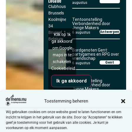
Locatie
augustus
Clubhouse
Brussels
Koolmijnenkaai
Tentoonstelling
Verbondenheid door
34
Jonge Makers
Antwerpen
Brussel
,
1080
6 augustus
Klik op 'Ik
Belgium
ga akkoord'
om Google
Bordgenoten Gent:
partygames en RPG over
maps in te
vriendschap
schakelen
Gent
6 augustus
Cookiebeleid
Ik ga akkoord
Tentoonstelling
Verbondenheid door
Jonge Makers
Antwerpen
7 augustus
Toestemming beheren
Gezelschapsspelen zijn altijd
fun, speel met ons mee
Yarnbombing Café
Wij gebruiken cookies om onze website goed te laten functioneren en om
Vilvoorde
7 augustus
tijdens het pretcafé! We
inzicht te krijgen in het gebruik van de site. Door op "Accepteren" te klikken
geef je toestemming voor het gebruik van alle cookies. Je kunt je
kiezen samen een spel uit en
voorkeuren op elk moment aanpassen.
spreken af in welke taal we