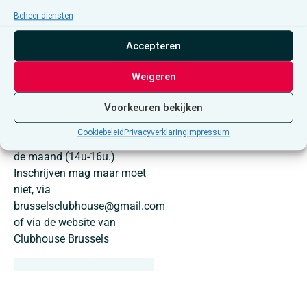
gaan spelen (Frans of
Alle activiteiten
Beheer diensten
Nederlands). Iedereen mag
Accepteren
meedoen. Dat is plezier
verzekerd.
Weigeren
Wanneer?
6/08/26 -3/09/26 – 1/10/26
Voorkeuren bekijken
– 5/11/26 1 3/12/2026
Cookiebeleid
Privacyverklaring
Impressum
Elke eerste donderdag van
de maand (14u-16u.)
Inschrijven mag maar moet
niet, via
brusselsclubhouse@gmail.com
of via de website van
Clubhouse Brussels