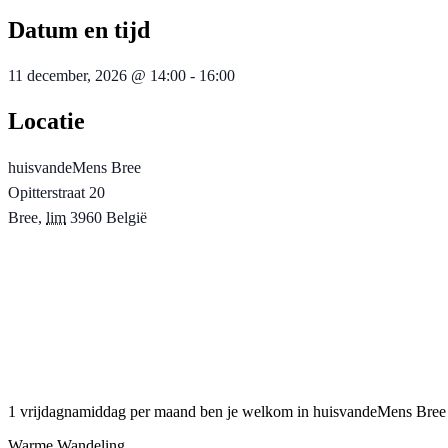
Datum en tijd
11 december, 2026
@
14:00
-
16:00
Locatie
huisvandeMens Bree
Opitterstraat 20
Bree
,
lim
3960
België
1 vrijdagnamiddag per maand ben je welkom in huisvandeMens Bree om
Warme Wandeling