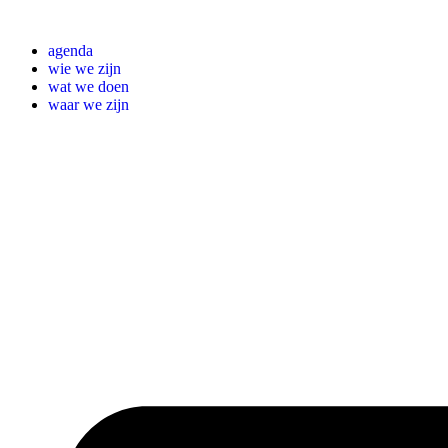
Ga
naar
agenda
de
wie we zijn
inhoud
wat we doen
waar we zijn