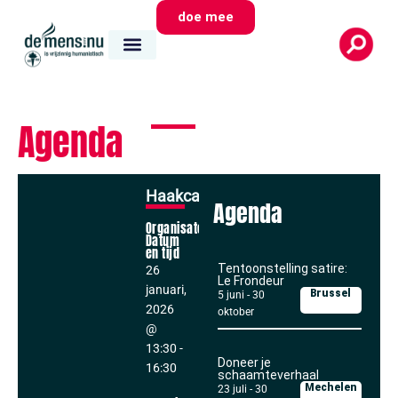
doe mee
Agenda
Haakcafé
Agenda
Organisator
Datum
en tijd
Tentoonstelling satire:
26
Le Frondeur
januari,
Brussel
5 juni
-
30
2026
oktober
@
13:30
-
Doneer je
16:30
schaamteverhaal
Mechelen
23 juli
-
30