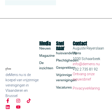
Media
Snel
Contact
naar
Nieuws
Auguste Reyerslaan
huisvandeMens
70
Magazine
1030 Schaarbeek
Plechtigheden
De
info@demens.nu
Gesprekken
inzichten
+32 2 735 81 92
Ontvang onze
deMens.nu is de
Vrijzinnige
nieuwsbrief
koepel van vrijzinnige
verenigingen
verenigingen in
Vacatures
Privacyverklaring
Vlaanderen en
Brussel