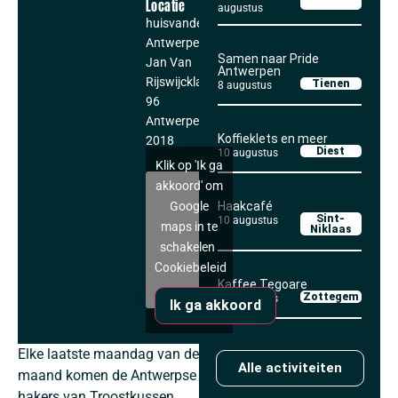
Locatie
augustus
huisvandeMens
Antwerpen
Samen naar Pride
Jan Van
Antwerpen
Rijswijcklaan
Tienen
8 augustus
96
Antwerpen
,
Koffieklets en meer
2018
Diest
10 augustus
Klik op 'Ik ga
akkoord' om
Google
Haakcafé
Sint-
10 augustus
maps in te
Niklaas
schakelen
Cookiebeleid
Kaffee Tegoare
Zottegem
11 augustus
Ik ga akkoord
Elke laatste maandag van de
Alle activiteiten
maand komen de Antwerpse
hakers van Troostkussen