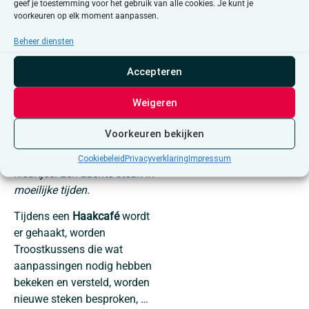
geef je toestemming voor het gebruik van alle cookies. Je kunt je
voorkeuren op elk moment aanpassen.
Wij willen deze jongeren
daarom een extra houvast
Beheer diensten
bieden. Letterlijk. Een
Accepteren
kussentje om vast te houden
en te knuffelen, om mee te
Weigeren
praten, in te knijpen, op te
liggen, of lekker mee in slaap
Voorkeuren bekijken
te vallen. Een lief kussentje,
met een gezichtje en zachte
Cookiebeleid
Privacyverklaring
Impressum
kleurtjes. Een zachte steun in
moeilijke tijden.
Tijdens een
Haakcafé
wordt
er gehaakt, worden
Troostkussens die wat
aanpassingen nodig hebben
bekeken en versteld, worden
nieuwe steken besproken, …