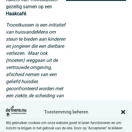
gezellig samen op een
Haakcafé
.
Troostkussen is een initiatief
van huisvandeMens om
steun te bieden aan kinderen
en jongeren die een dierbare
verliezen. Maar ook
(moeten) weggaan uit de
vertrouwde omgeving,
afscheid nemen van een
geliefd huisdier,
geconfronteerd worden met
een ziekte, de scheiding van
ouders,… allen hebben een
impact op het leven en
Toestemming beheren
welbevinden van jongeren,
Wij gebruiken cookies om onze website goed te laten functioneren en om
en brengen rouw met zich
inzicht te krijgen in het gebruik van de site. Door op "Accepteren" te klikken
mee.