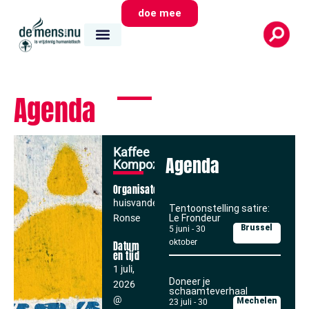
doe mee
Agenda
Kaffee
Agenda
Kompozee
Organisator
huisvandeMens
Tentoonstelling satire:
Ronse
Le Frondeur
Brussel
5 juni
-
30
oktober
Datum
en tijd
1 juli,
Doneer je
2026
schaamteverhaal
@
Mechelen
23 juli
-
30