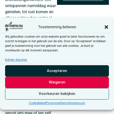
ontspannen namiddag waar
genieten, tot rust komen en
elkaar ontmoeten centraal
staan.
Toestemming beheren
Laat je verwennen met
Wij gebruiken cookies om onze website goed te laten functioneren en om
heerlijke zelfgemaakte
inzicht te krijgen in het gebruik van de site. Door op "Accepteren" te klikken
lekkernijen, kom helemaal
geef je toestemming voor het gebruik van alle cookies. Je kunt je
voorkeuren op elk moment aanpassen.
tot jezelf met een
deugddoende massage of
Beheer diensten
geniet van zachte, sfeervolle
muziek. Zin in speels
Accepteren
plezier? Sluit aan bij een
Weigeren
gezelschapsspel en ontmoet
op een spontane manier
Voorkeuren bekijken
nieuwe mensen. Ook onze
weggeeftafel is telkens
Cookiebeleid
Privacyverklaring
Impressum
opnieuw aanwezig. Neem
gerust iets mee of leg zelf