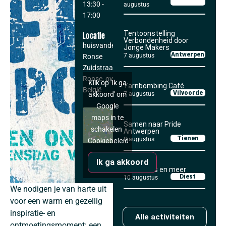
13:30
-
augustus
17:00
Tentoonstelling
Locatie
Verbondenheid door
huisvandeMens
Jonge Makers
Antwerpen
7 augustus
Ronse
Zuidstraat 13
Ronse
,
ovl
9600
Klik op 'Ik ga
Yarnbombing Café
België
Vilvoorde
7 augustus
akkoord' om
Google
maps in te
Samen naar Pride
schakelen
Antwerpen
Tienen
8 augustus
Cookiebeleid
Ik ga akkoord
Koffieklets en meer
Diest
10 augustus
We nodigen je van harte uit
voor een warm en gezellig
inspiratie- en
Alle activiteiten
ontmoetingsmoment: een