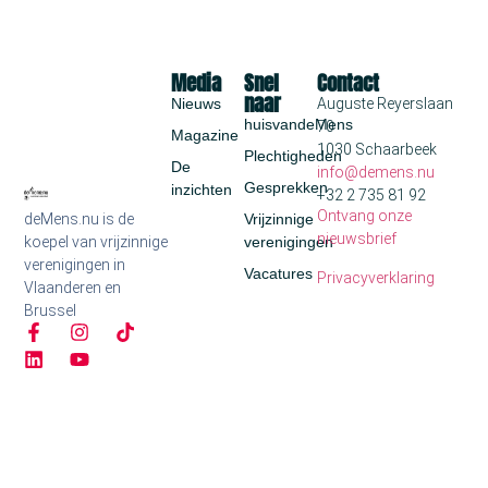
Media
Snel
Contact
naar
Nieuws
Auguste Reyerslaan
huisvandeMens
70
Magazine
1030 Schaarbeek
Plechtigheden
De
info@demens.nu
Gesprekken
inzichten
+32 2 735 81 92
Ontvang onze
deMens.nu is de
Vrijzinnige
nieuwsbrief
koepel van vrijzinnige
verenigingen
verenigingen in
Vacatures
Privacyverklaring
Vlaanderen en
Brussel