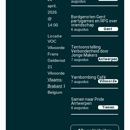
augustus
april,
2026
Bordgenoten Gent:
@
partygames en RPG over
14:00
vriendschap
Gent
6 augustus
Locatie
VOC
Tentoonstelling
Vilvoorde
Verbondenheid door
Frans
Jonge Makers
Antwerpen
7 augustus
Geldersstraat
21
Vilvoorde
,
Yarnbombing Café
Vlaams-
Vilvoorde
7 augustus
Brabant
1800
Belgium
Samen naar Pride
Antwerpen
Tienen
8 augustus