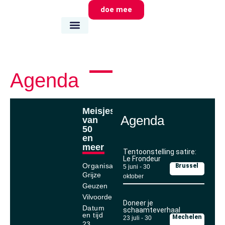
doe mee
wie we zijn
wat we doen
waar we zijn
Agenda
Meisjes
Agenda
van
50
en
meer
Tentoonstelling satire:
Le Frondeur
Organisator
Brussel
5 juni
-
30
Grijze
oktober
Geuzen
Vilvoorde
Doneer je
Datum
schaamteverhaal
en tijd
Mechelen
23 juli
-
30
23