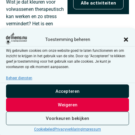
Wist je dat kleuren voor
Alle activiteiten
volwassenen therapeutisch
kan werken en zo stress
vermindert? Het is een
waardevol hulpmiddel om
nutteloze gedachten en
Toestemming beheren
gevoelens te beheersen. Je
Wij gebruiken cookies om onze website goed te laten functioneren en om
kan je eigen creativiteit
inzicht te krijgen in het gebruik van de site. Door op "Accepteren" te klikken
ontdekken en je
geef je toestemming voor het gebruik van alle cookies. Je kunt je
concentratievermogen
voorkeuren op elk moment aanpassen.
verbeteren. Bovendien is het
Beheer diensten
een plezierige manier om je
hoofd leeg te maken en te
Accepteren
ontspannen.
Weigeren
Deze activiteit wordt
begeleid door Martine
Voorkeuren bekijken
Vormezeele, een creatieve
Breeënaar die je met veel
Cookiebeleid
Privacyverklaring
Impressum