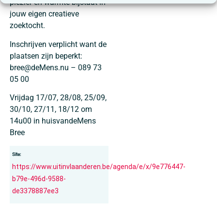
plezier en warmte bijstaat in
jouw eigen creatieve
zoektocht.
Inschrijven verplicht want de
plaatsen zijn beperkt:
bree@deMens.nu – 089 73
05 00
Vrijdag 17/07, 28/08, 25/09,
30/10, 27/11, 18/12 om
14u00 in huisvandeMens
Bree
Site:
https://www.uitinvlaanderen.be/agenda/e/x/9e776447-
b79e-496d-9588-
de3378887ee3