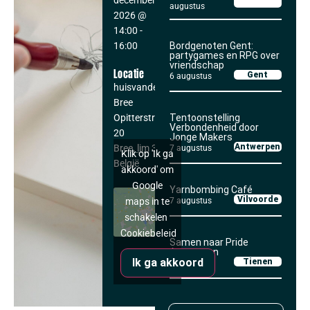
december,
augustus
2026
@
14:00
-
16:00
Bordgenoten Gent:
partygames en RPG over
vriendschap
Locatie
Gent
6 augustus
huisvandeMens
Bree
Opitterstraat
Tentoonstelling
Verbondenheid door
20
Jonge Makers
Antwerpen
Bree
,
lim
3960
7 augustus
Klik op 'Ik ga
België
akkoord' om
Google
Yarnbombing Café
Vilvoorde
7 augustus
maps in te
schakelen
Cookiebeleid
Samen naar Pride
Antwerpen
Ik ga akkoord
Tienen
8 augustus