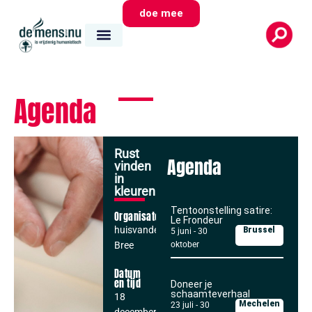
doe mee
Agenda
Rust
Agenda
vinden
in
kleuren
Tentoonstelling satire:
Organisator
Le Frondeur
huisvandeMens
Brussel
5 juni
-
30
Bree
oktober
Datum
en tijd
Doneer je
schaamteverhaal
18
Mechelen
23 juli
-
30