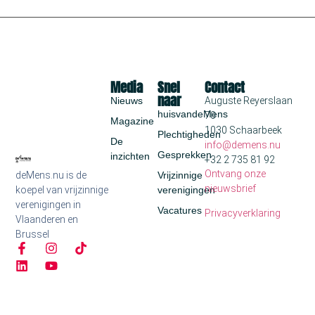
Media
Snel
Contact
naar
Nieuws
Auguste Reyerslaan
huisvandeMens
70
Magazine
1030 Schaarbeek
Plechtigheden
De
info@demens.nu
Gesprekken
inzichten
+32 2 735 81 92
Ontvang onze
deMens.nu is de
Vrijzinnige
nieuwsbrief
koepel van vrijzinnige
verenigingen
verenigingen in
Vacatures
Privacyverklaring
Vlaanderen en
Brussel