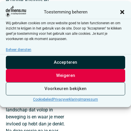
ecologie, kostprijs en
rituelen? Of hoe groot je
Toestemming beheren
vrijheid eigenlijk is bij het
bewaren, verstrooien of een
Wij gebruiken cookies om onze website goed te laten functioneren en om
plaats geven van een urne?
inzicht te krijgen in het gebruik van de site. Door op "Accepteren" te klikken
geef je toestemming voor het gebruik van alle cookies. Je kunt je
voorkeuren op elk moment aanpassen.
Deze sessie geeft je niet
alleen antwoorden op wat je
Beheer diensten
al vermoedt, maar vooral
inzichten in mogelijkheden
Accepteren
waarvan je misschien niet
wist dat ze bestonden. Het
Weigeren
wordt een heldere, praktische
en soms verrassende reis
Voorkeuren bekijken
door het landschap van
Cookiebeleid
Privacyverklaring
Impressum
afscheid nemen — een
landschap dat volop in
beweging is en waar je meer
invloed op hebt dan je denkt.
Na deze sessie ga je naar