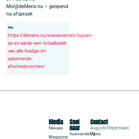
Mol@deMens.nu – geopend
na afspraak
Site:
https://demens.nu/evenementen/tussen-
as-en-aarde-een-totaalbeeld-
van-alle-huidige-en-
opkomende-
afscheidsvormen/
Media
Snel
Contact
naar
Nieuws
Auguste Reyerslaan
huisvandeMens
70
Magazine