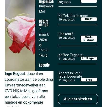
Organisator
augustus
huisvandeMens
Mol
Koffieklets en meer
Diest
10 augustus
Datum
en tijd
7
Haakcafé
maart,
Sint-
10 augustus
2026
Niklaas
@
15:30
-
Kaffee Tegoare
16:45
Zottegem
11 augustus
Locatie
Anders in Bree:
Inge Regout
, docent en
regenboogcafé
coördinator aan de opleiding
Bree
11 augustus
Uitvaartmedewerker aan
CVO HIK te Mol, geeft ons
een totaalbeeld van alle
Alle activiteiten
huidige en opkomende