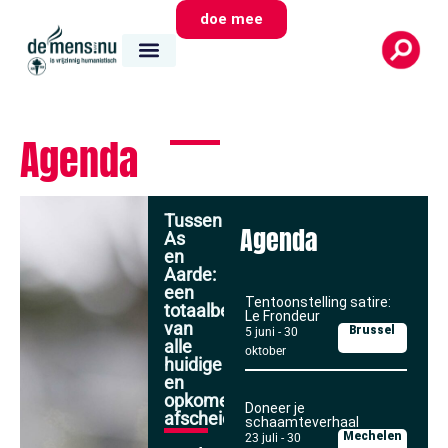
doe mee
Agenda
Tussen
Agenda
As
en
Aarde:
een
Tentoonstelling satire:
totaalbeeld
Le Frondeur
van
Brussel
5 juni
-
30
alle
oktober
huidige
en
opkomende
Doneer je
afscheidsvormen
schaamteverhaal
Mechelen
23 juli
-
30