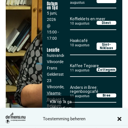
augustus
Datum
en tijd
5 juni,
Koffieklets en meer
2026
Diest
10 augustus
@
15:00
-
17:00
Haakcafé
Sint-
10 augustus
Niklaas
Locatie
huisvandeMens
Vilvoorde
Kaffee Tegoare
Frans
Zottegem
11 augustus
Geldersstraat
23
Vilvoorde
,
Anders in Bree:
regenboogcafé
Vlaams-
Bree
11 augustus
Brabant
1800
Klik op 'Ik ga
Belgium
akkoord' om
Google
Alle activiteiten
Toestemming beheren
maps in te