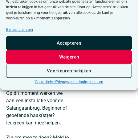
schakelen
Wij gebruiken cookies om onze website goed te laten functioneren en om
Cookiebeleid
inzicht te krijgen in het gebruik van de site. Door op "Accepteren" te klikken
geef je toestemming voor het gebruik van alle cookies. Je kunt je
voorkeuren op elk moment aanpassen.
Ik ga akkoord
Beheer diensten
Accepteren
Weigeren
We komen elke vrijdag
samen bij een tas koffie of
Voorkeuren bekijken
thee om aan verschillende
Cookiebeleid
Privacyverklaring
Impressum
streetartprojecten te werken.
Op dit moment werken we
aan een installatie voor de
Salangaanbrug. Beginner of
geoefende haak(st)er?
Iedereen kan mee helpen.
Zin om mee te doen? Meld je