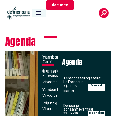
doe mee
Agenda
Yarnbombing
Agenda
Café
Organisator
huisvandeMens
Tentoonstelling satire:
Vilvoorde
Le Frondeur
Brussel
5 juni
-
30
Yarnbombing
oktober
Vilvoorde
Vrijzinnig
Doneer je
Vilvoorde
schaamteverhaal
Mechelen
23 juli
-
30