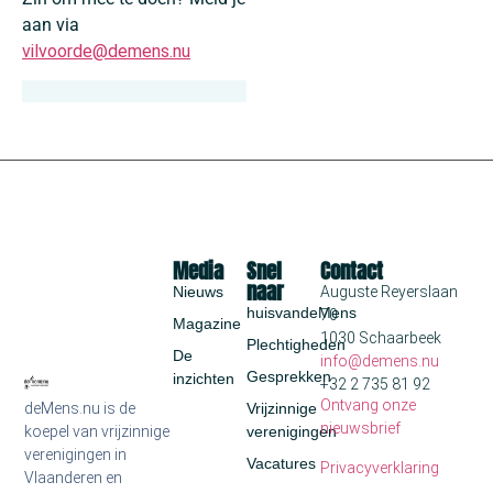
aan via
vilvoorde@demens.nu
Media
Snel
Contact
naar
Nieuws
Auguste Reyerslaan
huisvandeMens
70
Magazine
1030 Schaarbeek
Plechtigheden
De
info@demens.nu
Gesprekken
inzichten
+32 2 735 81 92
Ontvang onze
deMens.nu is de
Vrijzinnige
nieuwsbrief
koepel van vrijzinnige
verenigingen
verenigingen in
Vacatures
Privacyverklaring
Vlaanderen en