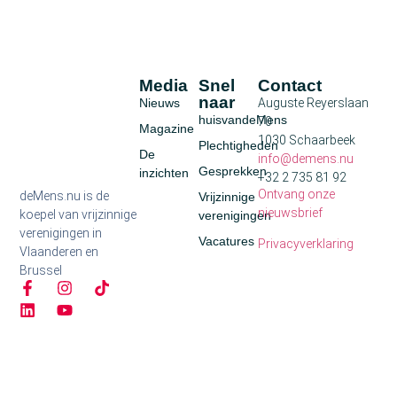
Media
Snel
Contact
naar
Nieuws
Auguste Reyerslaan
huisvandeMens
70
Magazine
1030 Schaarbeek
Plechtigheden
De
info@demens.nu
Gesprekken
inzichten
+32 2 735 81 92
Ontvang onze
deMens.nu is de
Vrijzinnige
nieuwsbrief
koepel van vrijzinnige
verenigingen
verenigingen in
Vacatures
Privacyverklaring
Vlaanderen en
Brussel