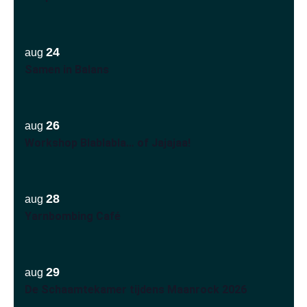
24
aug
Samen in Balans
26
aug
Workshop Blablabla… of Jajajaa!
28
aug
Yarnbombing Café
29
aug
De Schaamtekamer tijdens Maanrock 2026