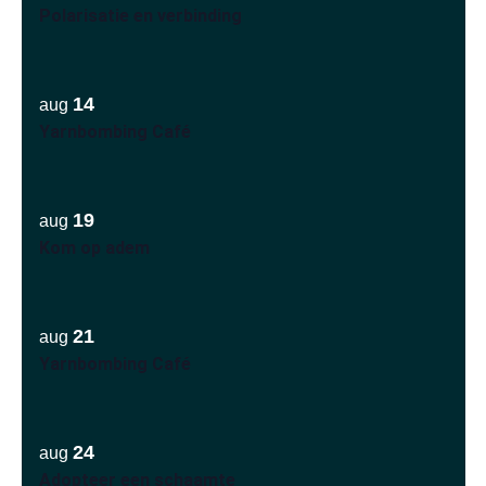
Polarisatie en verbinding
14
aug
Yarnbombing Café
19
aug
Kom op adem
21
aug
Yarnbombing Café
24
aug
Adopteer een schaamte