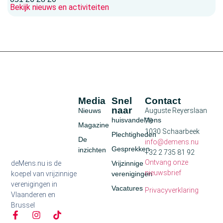
Bekijk nieuws en activiteiten
Media
Snel
Contact
naar
Nieuws
Auguste Reyerslaan
huisvandeMens
70
Magazine
1030 Schaarbeek
Plechtigheden
De
info@demens.nu
Gesprekken
inzichten
+32 2 735 81 92
Ontvang onze
deMens.nu is de
Vrijzinnige
nieuwsbrief
koepel van vrijzinnige
verenigingen
verenigingen in
Vacatures
Privacyverklaring
Vlaanderen en
Brussel