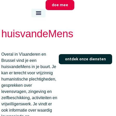
doe mee
wie we zijn
wat we doen
waar we zijn
huisvandeMens
Overal in Vlaanderen en
ontdek onze diensten
Brussel vind je een
huisvandeMens in je buurt. Je
kan er terecht voor vrijzinnig
humanistische plechtigheden,
gesprekken over
levensvragen, zingeving en
zelfbeschikking, activiteiten en
vrijwilligerswerk. Je vindt er
ook informatie over waardig