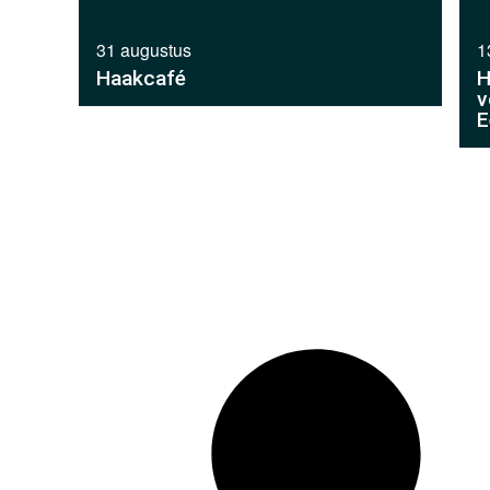
31 augustus
1
Haakcafé
H
v
E