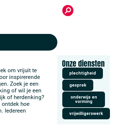
Onze diensten
k om vrijuit te
plechtigheid
oor inspirerende
gen. Zoek je een
gesprek
king of wil je een
lijk of herdenking?
onderwijs en
vorming
 ontdek hoe
n. Iedereen
vrijwilligerswerk