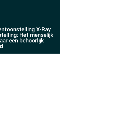
entoonstelling X-Ray
telling: Het menselijk
aar een behoorlijk
id