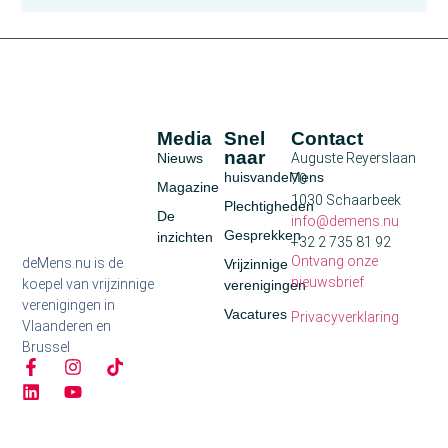
Media
Snel
Contact
naar
Nieuws
Auguste Reyerslaan
huisvandeMens
70
Magazine
1030 Schaarbeek
Plechtigheden
De
info@demens.nu
Gesprekken
inzichten
+32 2 735 81 92
Ontvang onze
deMens.nu is de
Vrijzinnige
nieuwsbrief
koepel van vrijzinnige
verenigingen
verenigingen in
Vacatures
Privacyverklaring
Vlaanderen en
Brussel