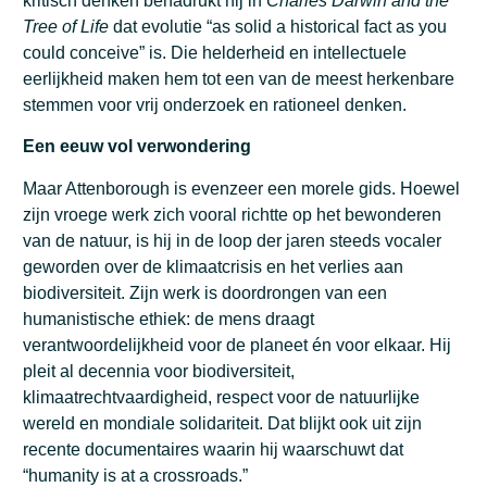
kritisch denken benadrukt hij in
Charles Darwin and the
Tree of Life
dat evolutie “as solid a historical fact as you
could conceive” is. Die helderheid en intellectuele
eerlijkheid maken hem tot een van de meest herkenbare
stemmen voor vrij onderzoek en rationeel denken.
Een eeuw vol verwondering
Maar Attenborough is evenzeer een morele gids.
Hoewel
zijn vroege werk zich vooral richtte op het bewonderen
van de natuur, is hij in de loop der jaren steeds vocaler
geworden over de klimaatcrisis en het verlies aan
biodiversiteit.
Zijn werk is doordrongen van een
humanistische ethiek: de mens draagt
verantwoordelijkheid voor de planeet én voor elkaar. Hij
pleit al decennia voor biodiversiteit,
klimaatrechtvaardigheid, respect voor de natuurlijke
wereld en mondiale solidariteit.
Dat blijkt ook uit zijn
recente documentaires waarin hij waarschuwt dat
“humanity is at a crossroads.”