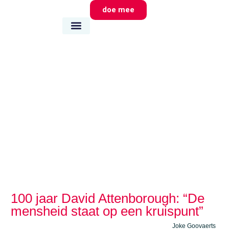
doe mee
wie we zijn
wat we doen
waar we zijn
100 jaar David Attenborough: “De
mensheid staat op een kruispunt”
Joke Goovaerts