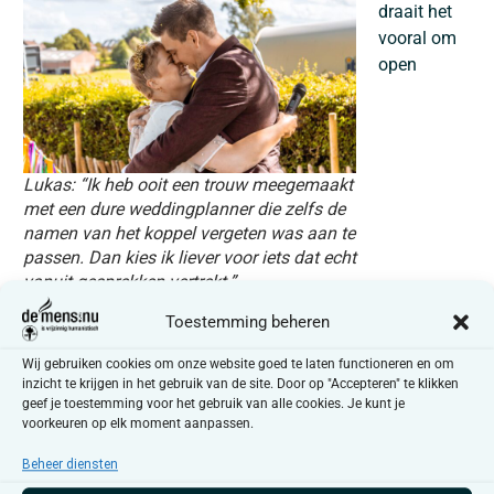
draait het
vooral om
open
Lukas: “Ik heb ooit een trouw meegemaakt
met een dure weddingplanner die zelfs de
namen van het koppel vergeten was aan te
passen. Dan kies ik liever voor iets dat echt
vanuit gesprekken vertrekt.”
Toestemming beheren
communicatie, eerlijkheid en elkaar blijven zoeken. Ook
wanneer het moeilijk gaat. Vandaag combineren ze de
Wij gebruiken cookies om onze website goed te laten functioneren en om
revalidatie van Lukas na een zwaar motorongeval met
inzicht te krijgen in het gebruik van de site. Door op "Accepteren" te klikken
geef je toestemming voor het gebruik van alle cookies. Je kunt je
stress rond verbouwingen. Toch proberen ze daarin
voorkeuren op elk moment aanpassen.
bewust vast te houden aan hun open manier van omgaan
met anderen en met elkaar.
Beheer diensten