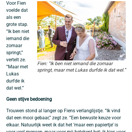
Voor Fien
voelde dat
als een
grote stap.
“Ik ben niet
iemand die
zomaar
springt,”
vertelt ze.
Fien: “Ik ben niet iemand die zomaar
“Maar met
springt, maar met Lukas durfde ik dat wel.”
Lukas
durfde ik
dat wel.”
Geen stijve bedoening
Trouwen stond al langer op Fiens verlanglijstje. “Ik vind
dat een mooi gebaar,” zegt ze. “Een bewuste keuze voor
elkaar. Natuurlijk weet ik dat het ‘maar een papiertje’ is
voor veel mensen, maar voor mij betekent het: ik kies voor