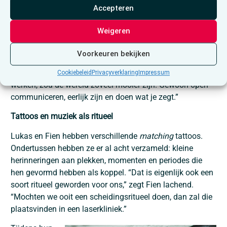
“We hebben echt moeten leren communiceren,” zegt Fien.
Accepteren
“Wij zijn heel verschillende mensen. Veel vrienden
snapten zelfs niet dat wij gingen trouwen.”
Weigeren
“Toch voelen mensen dat het goed zit tussen ons,” vult
Voorkeuren bekijken
Lukas aan. “En dat klopt ook. Ik heb dat zelfs in mijn
geloften gezegd: als de politiek zou werken zoals wij
Cookiebeleid
Privacyverklaring
Impressum
werken, zou de wereld zoveel mooier zijn. Gewoon open
communiceren, eerlijk zijn en doen wat je zegt.”
Tattoos en muziek als ritueel
Lukas en Fien hebben verschillende
matching
tattoos.
Ondertussen hebben ze er al acht verzameld: kleine
herinneringen aan plekken, momenten en periodes die
hen gevormd hebben als koppel. “Dat is eigenlijk ook een
soort ritueel geworden voor ons,” zegt Fien lachend.
“Mochten we ooit een scheidingsritueel doen, dan zal die
plaatsvinden in een laserkliniek.”