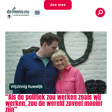
doe mee
Vrijzinnig huwelijk
“Als de politiek zou werken zoals wij
werken, zou de wereld zoveel mooier
zijn”