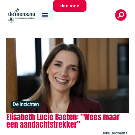
doe mee
De inzichten
Elisabeth Lucie Baeten: “Wees maar
een aandachtstrekker”
Joke Goovaerts