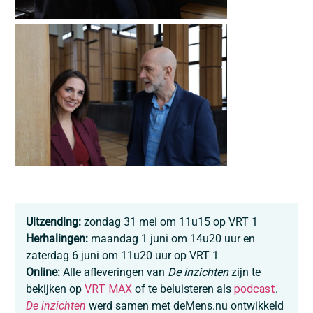
Uitzending:
z
ondag 31 mei om 11u15 op VRT 1
Herhalingen:
maandag 1 juni om 14u20 uur en
zaterdag
6 juni om 11u20 uur op VRT 1
Online:
Alle afleveringen van
De inzichten
zijn te
bekijken op
VRT MAX
of te beluisteren als
podcast
.
De inzichten
werd samen met
deMens.nu
ontwikkeld