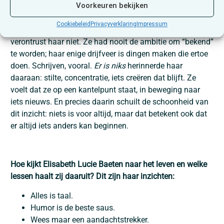
Voorkeuren bekijken
Tot slot beseft ze dat niets voor altijd is. Zichtbaarheid
Cookiebeleid
Privacyverklaring
Impressum
kan even snel verdwijnen als ze gekomen is, maar dat
verontrust haar niet. Ze had nooit de ambitie om “bekend”
te worden; haar enige drijfveer is dingen maken die ertoe
doen. Schrijven, vooral.
Er is niks
herinnerde haar
daaraan: stilte, concentratie, iets creëren dat blijft. Ze
voelt dat ze op een kantelpunt staat, in beweging naar
iets nieuws. En precies daarin schuilt de schoonheid van
dit inzicht: niets is voor altijd, maar dat betekent ook dat
er altijd iets anders kan beginnen.
Hoe kijkt Elisabeth Lucie Baeten naar het leven en welke
lessen haalt zij daaruit? Dit zijn haar inzichten:
Alles is taal.
Humor is de beste saus.
Wees maar een aandachtstrekker.