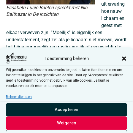
uit ervaring
Elisabeth Lucie Baeten spreekt met Nic
hoe nauw
Balthazar in De Inzichten
lichaam en
geest met
elkaar verweven zijn. “Moeilijk” is eigenlijk een
understatement, zegt ze: als je lichaam niet meewil, wordt
het bijna onmogelijk om rustig, vrolijk of evenwichtig te
blijven. Achter haar glimlach en sprankelende publieke
Toestemming beheren
verschijning schuilt al twintig jaar dagelijkse pijn. Op haar
vijftiende begonnen de klachten. Pas veel later kreeg ze
Wij gebruiken cookies om onze website goed te laten functioneren en om
de diagnose adenomyose, en nog later besefte ze dat die
inzicht te krijgen in het gebruik van de site. Door op "Accepteren" te klikken
geef je toestemming voor het gebruik van alle cookies. Je kunt je
constante pijnprikkels haar niet alleen uitputten, maar
voorkeuren op elk moment aanpassen.
ook stilletjes ongelukkig maakten. De vele operaties die
volgden leidden tot een moment waarop haar lichaam en
Beheer diensten
geest tegelijk stopten: er was niks meer. Geen emoties,
Accepteren
geen gedachten. Een beschermingsmechanisme dat haar
diep schrik aanjoeg. Sinds de operatie is de fysieke pijn
Weigeren
eindelijk minder, maar de mentale weerslag vraagt tijd.
Een leven lang vechten tegen je lichaam laat sporen na.