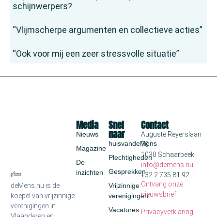
schijnwerpers?
“Vlijmscherpe argumenten en collectieve acties”
“Ook voor mij een zeer stressvolle situatie”
Media
Snel
Contact
naar
Nieuws
Auguste Reyerslaan
huisvandeMens
70
Magazine
1030 Schaarbeek
Plechtigheden
De
info@demens.nu
Gesprekken
inzichten
+32 2 735 81 92
Ontvang onze
deMens.nu is de
Vrijzinnige
nieuwsbrief
koepel van vrijzinnige
verenigingen
verenigingen in
Vacatures
Privacyverklaring
Vlaanderen en