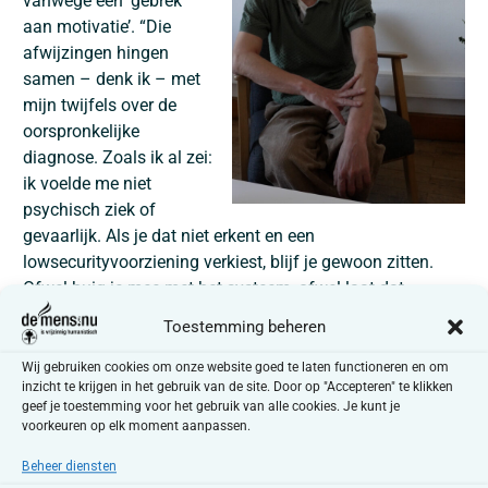
vanwege een ‘gebrek
aan motivatie’. “Die
afwijzingen hingen
samen – denk ik – met
mijn twijfels over de
oorspronkelijke
diagnose. Zoals ik al zei:
ik voelde me niet
psychisch ziek of
gevaarlijk. Als je dat niet erkent en een
lowsecurityvoorziening verkiest, blijf je gewoon zitten.
Ofwel buig je mee met het systeem, ofwel laat dat
systeem je in de steek.”
Toestemming beheren
Wij gebruiken cookies om onze website goed te laten functioneren en om
inzicht te krijgen in het gebruik van de site. Door op "Accepteren" te klikken
Internering afschaffen
geef je toestemming voor het gebruik van alle cookies. Je kunt je
voorkeuren op elk moment aanpassen.
Thomas’ verhaal wijst op enkele fundamentele
problemen binnen het Belgische interneringssysteem. Zo
Beheer diensten