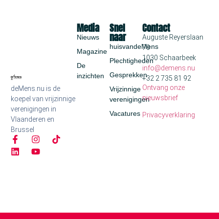
Media
Snel
Contact
naar
Nieuws
Auguste Reyerslaan
huisvandeMens
70
Magazine
1030 Schaarbeek
Plechtigheden
De
info@demens.nu
Gesprekken
inzichten
+32 2 735 81 92
Ontvang onze
deMens.nu is de
Vrijzinnige
nieuwsbrief
koepel van vrijzinnige
verenigingen
verenigingen in
Vacatures
Privacyverklaring
Vlaanderen en
Brussel