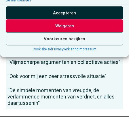
objectivisme
Beheer diensten
Accepteren
Roman Van Houtven: “Liefde is nog altijd
krachtiger dan angst”
Weigeren
Waarom verdwijnt Ariana Grande begin
Voorkeuren bekijken
september voor onbepaalde tijd uit de
schijnwerpers?
Cookiebeleid
Privacyverklaring
Impressum
“Vlijmscherpe argumenten en collectieve acties”
“Ook voor mij een zeer stressvolle situatie”
“De simpele momenten van vreugde, de
verlammende momenten van verdriet, en alles
daartussenin”