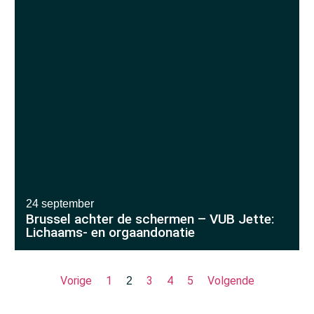
24 september
Brussel achter de schermen – VUB Jette:
Lichaams- en orgaandonatie
Vorige
1
3
4
5
Volgende
2