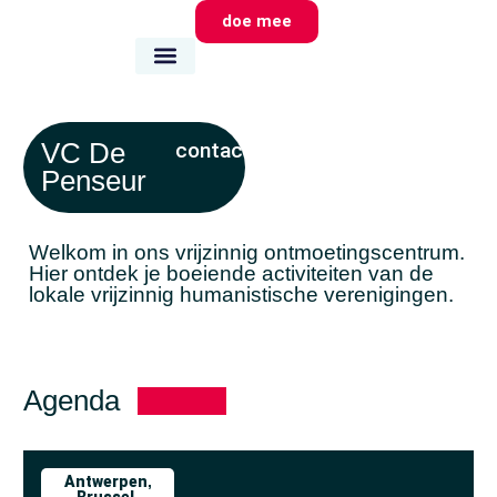
doe mee
wie we zijn
wat we doen
waar we zijn
VC De
contact
Penseur
Welkom in ons vrijzinnig ontmoetingscentrum.
Hier ontdek je boeiende activiteiten van de
lokale vrijzinnig humanistische verenigingen.
Agenda
Antwerpen
,