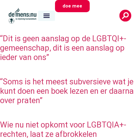
doe mee
wie we zijn
wat we doen
waar we zijn
“Dit is geen aanslag op de LGBTQI+-
gemeenschap, dit is een aanslag op
ieder van ons”
“Soms is het meest subversieve wat je
kunt doen een boek lezen en er daarna
over praten”
Wie nu niet opkomt voor LGBTQIA+-
rechten, laat ze afbrokkelen