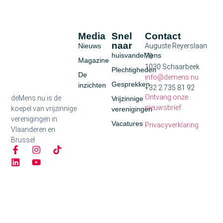
Media
Snel
Contact
naar
Nieuws
Auguste Reyerslaan
huisvandeMens
70
Magazine
1030 Schaarbeek
Plechtigheden
De
info@demens.nu
Gesprekken
inzichten
+32 2 735 81 92
Ontvang onze
deMens.nu is de
Vrijzinnige
nieuwsbrief
koepel van vrijzinnige
verenigingen
verenigingen in
Vacatures
Privacyverklaring
Vlaanderen en
Brussel