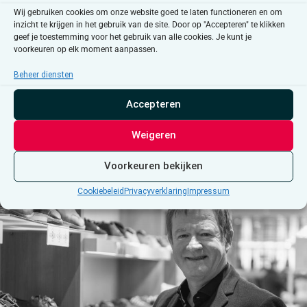
Wij gebruiken cookies om onze website goed te laten functioneren en om
inzicht te krijgen in het gebruik van de site. Door op "Accepteren" te klikken
geef je toestemming voor het gebruik van alle cookies. Je kunt je
voorkeuren op elk moment aanpassen.
Beheer diensten
Waardenvolwerk :
huisvandemensLeuven nodigt Wouter
Accepteren
Torfs uit
Weigeren
Voorkeuren bekijken
Cookiebeleid
Privacyverklaring
Impressum