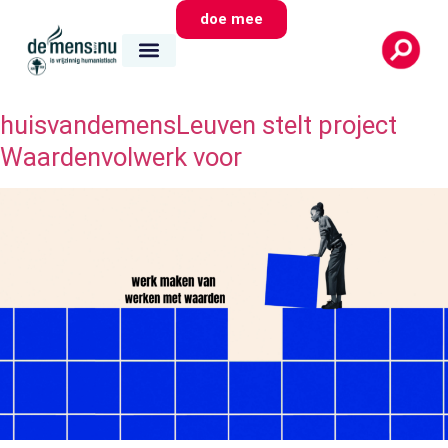
doe mee
huisvandemensLeuven stelt project
Waardenvolwerk voor