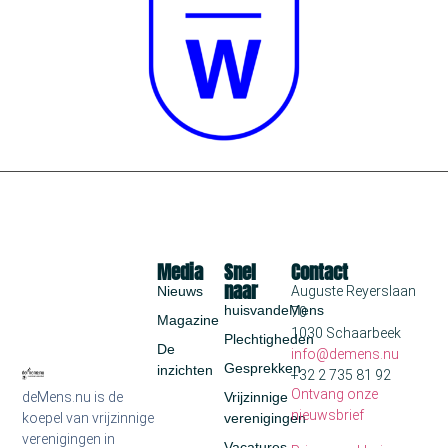
Media
Snel
Contact
naar
Nieuws
Auguste Reyerslaan
huisvandeMens
70
Magazine
1030 Schaarbeek
Plechtigheden
De
info@demens.nu
Gesprekken
inzichten
+32 2 735 81 92
Ontvang onze
deMens.nu is de
Vrijzinnige
nieuwsbrief
koepel van vrijzinnige
verenigingen
verenigingen in
Vacatures