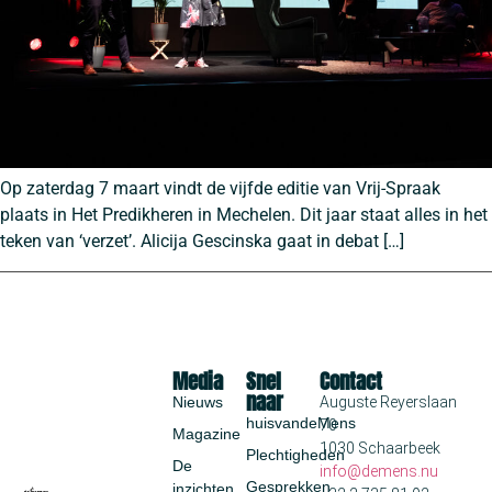
Op zaterdag 7 maart vindt de vijfde editie van Vrij-Spraak
plaats in Het Predikheren in Mechelen. Dit jaar staat alles in het
teken van ‘verzet’. Alicija Gescinska gaat in debat […]
Media
Snel
Contact
naar
Nieuws
Auguste Reyerslaan
huisvandeMens
70
Magazine
1030 Schaarbeek
Plechtigheden
De
info@demens.nu
Gesprekken
inzichten