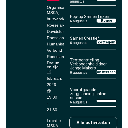
augustus
Organisator
MSKA,
Pop-up Samen Lezen
huisvandeMens
Ronse
6 augustus
Roeselare,
Davidsfonds
Roeselare,
Samen Creatief
Zottegem
6 augustus
Humanistisch
Verbond
Roeselare
Tentoonstelling
Datum
Verbondenheid door
en tijd
Jonge Makers
12
Antwerpen
6 augustus
februari,
2026
Voorafgaande
@
zorgplanning: online
19:30
sessie
6 augustus
-
21:30
Locatie
Alle activiteiten
MSKA