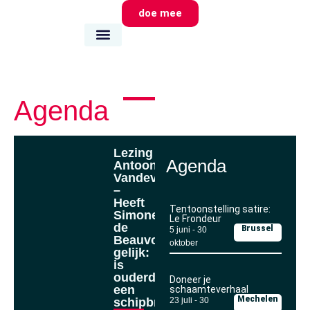
doe mee
wie we zijn
wat we doen
waar we zijn
Agenda
Lezing
Agenda
Antoon
Vandevelde
–
Heeft
Tentoonstelling satire:
Simone
Le Frondeur
de
Brussel
5 juni
-
30
Beauvoir
oktober
gelijk:
is
ouderdom
Doneer je
een
schaamteverhaal
Mechelen
schipbreuk?
23 juli
-
30