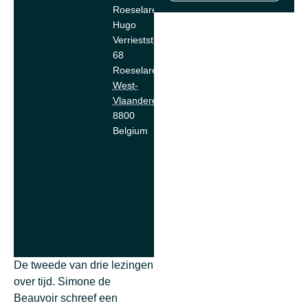
Roeselare
Hugo
Verrieststraat
68
Roeselare
,
West-
Vlaanderen
8800
Belgium
De tweede van drie lezingen
over tijd. Simone de
Beauvoir schreef een