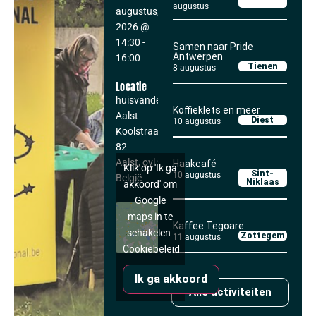
augustus
augustus,
2026
@
14:30
-
Samen naar Pride
Antwerpen
16:00
Tienen
8 augustus
Locatie
huisvandeMens
Koffieklets en meer
Aalst
Diest
10 augustus
Koolstraat 80-
82
Aalst
,
ovl
9300
Haakcafé
Klik op 'Ik ga
Sint-
10 augustus
België
Niklaas
akkoord' om
Google
maps in te
Kaffee Tegoare
schakelen
Zottegem
11 augustus
Cookiebeleid
Ik ga akkoord
Alle activiteiten