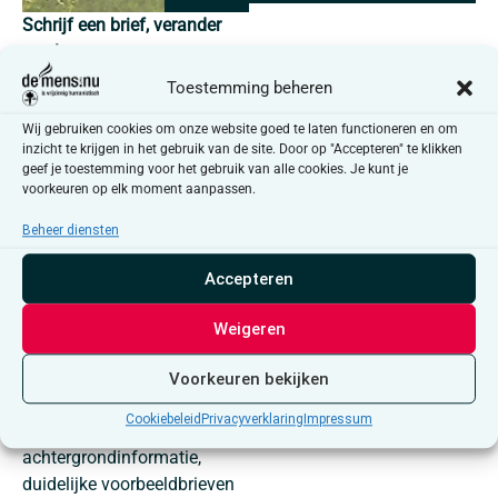
Schrijf een brief, verander
een leven
Toestemming beheren
Telkens wanneer ergens ter
wereld mensenrechten
Wij gebruiken cookies om onze website goed te laten functioneren en om
worden geschonden, komt
inzicht te krijgen in het gebruik van de site. Door op "Accepteren" te klikken
geef je toestemming voor het gebruik van alle cookies. Je kunt je
Amnesty International in
voorkeuren op elk moment aanpassen.
actie. Ontelbare mensen
wereldwijd reageren elke dag
Beheer diensten
met een schrijfactie. Wij
Accepteren
ook!
In samenwerking met
Weigeren
Amnesty Dender, komen we
maandelijks samen in het
Voorkeuren bekijken
huisvandeMens Aalst. Wij
Cookiebeleid
Privacyverklaring
Impressum
zorgen voor alle materialen,
achtergrondinformatie,
duidelijke voorbeeldbrieven