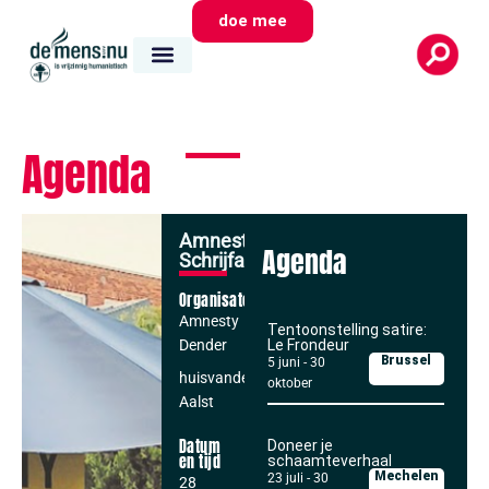
doe mee
Agenda
Amnesty
Agenda
Schrijfactie
Organisator
Amnesty
Tentoonstelling satire:
Dender
Le Frondeur
Brussel
5 juni
-
30
huisvandeMens
oktober
Aalst
Datum
Doneer je
en tijd
schaamteverhaal
Mechelen
23 juli
-
30
28