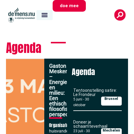
doe mee
Agenda
Gaston
Agenda
Meskens
–
Energie
en
Tentoonstelling satire:
milieu:
Le Frondeur
Een
Brussel
5 juni
-
30
ethisch
oktober
filosofisch
perspectief
Doneer je
Organisator
schaamteverhaal
Mechelen
huisvandeMens
23 juli
-
30