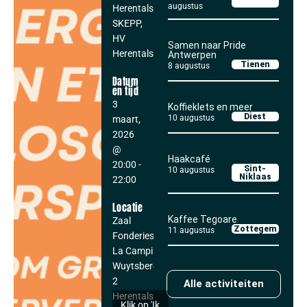
augustus
Herentals,
SKEPP,
HV
Samen naar Pride
Herentals
Antwerpen
Tienen
8 augustus
Datum
en tijd
3
Koffieklets en meer
Diest
10 augustus
maart,
2026
@
Haakcafé
20:00
-
Sint-
10 augustus
Niklaas
22:00
Locatie
Kaffee Tegoare
Zaal
Zottegem
11 augustus
Fonderies De
La Campine
Wuytsbergen
2
Alle activiteiten
Herentals
,
Klik op 'Ik