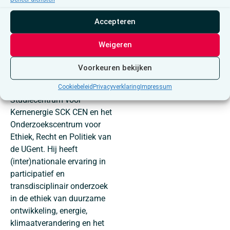
Accepteren
Gaston Meskens combineert
theoretische natuurkunde en
Weigeren
nucleaire
ingenieurswetenschappen
Voorkeuren bekijken
met moraalfilosofie en is
verbonden aan het Belgische
Cookiebeleid
Privacyverklaring
Impressum
Studiecentrum voor
Kernenergie SCK CEN en het
Onderzoekscentrum voor
Ethiek, Recht en Politiek van
de UGent. Hij heeft
(inter)nationale ervaring in
participatief en
transdisciplinair onderzoek
in de ethiek van duurzame
ontwikkeling, energie,
klimaatverandering en het