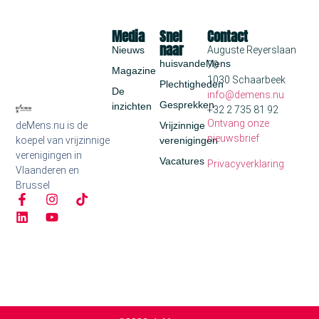
Media
Snel
Contact
naar
Nieuws
Auguste Reyerslaan
huisvandeMens
70
Magazine
1030 Schaarbeek
Plechtigheden
De
info@demens.nu
Gesprekken
inzichten
+32 2 735 81 92
Ontvang onze
deMens.nu is de
Vrijzinnige
nieuwsbrief
koepel van vrijzinnige
verenigingen
verenigingen in
Vacatures
Privacyverklaring
Vlaanderen en
Brussel