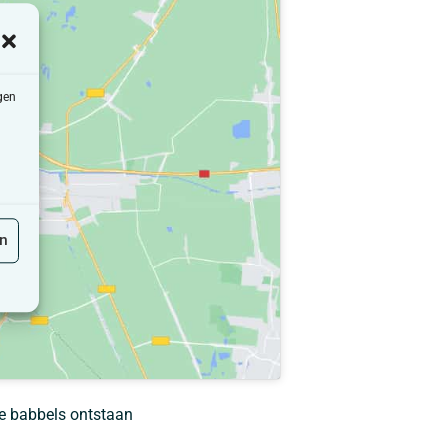
gen
en
de babbels ontstaan