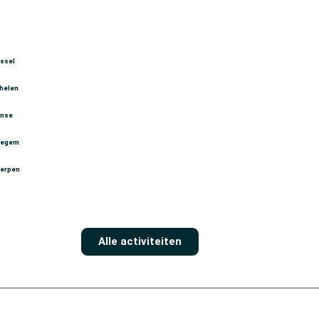
ussel
helen
nse
tegem
erpen
Alle activiteiten