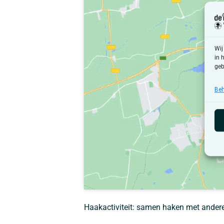
Wij
in 
geb
Beh
Haakactiviteit: samen haken met anderen