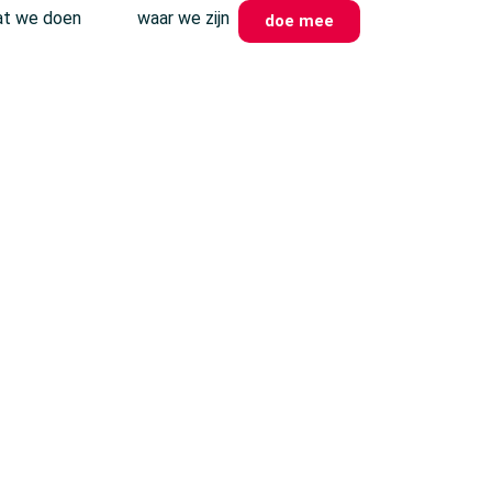
t we doen
waar we zijn
doe mee