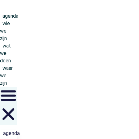
Ga
naar
agenda
de
wie
inhoud
we
zijn
wat
we
doen
waar
we
zijn
agenda