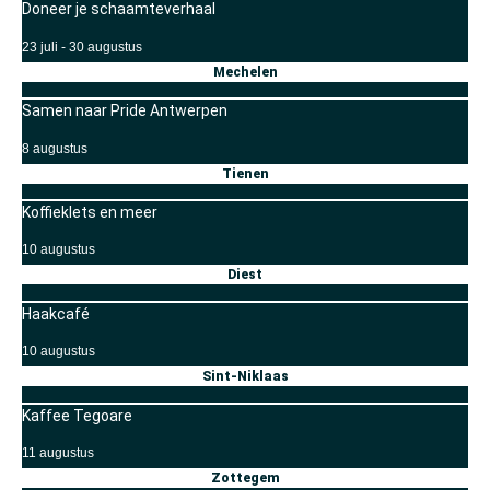
Doneer je schaamteverhaal
23 juli
-
30 augustus
Mechelen
Samen naar Pride Antwerpen
8 augustus
Tienen
Koffieklets en meer
10 augustus
Diest
Haakcafé
10 augustus
Sint-Niklaas
Kaffee Tegoare
11 augustus
Zottegem