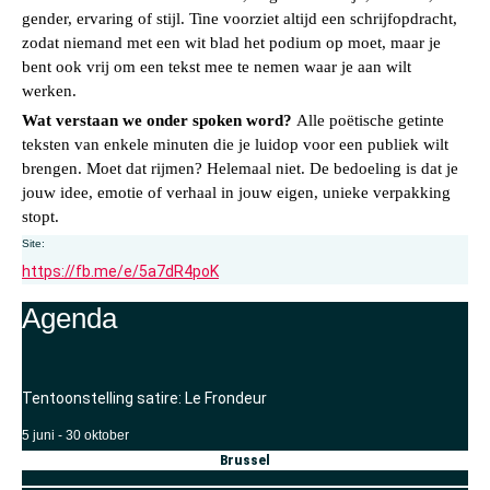
gender, ervaring of stijl. Tine voorziet altijd een schrijfopdracht,
zodat niemand met een wit blad het podium op moet, maar je
bent ook vrij om een tekst mee te nemen waar je aan wilt
werken.
Wat verstaan we onder spoken word?
Alle poëtische getinte
teksten van enkele minuten die je luidop voor een publiek wilt
brengen. Moet dat rijmen? Helemaal niet. De bedoeling is dat je
jouw idee, emotie of verhaal in jouw eigen, unieke verpakking
stopt.
Site:
https://fb.me/e/5a7dR4poK
Agenda
Tentoonstelling satire: Le Frondeur
5 juni
-
30 oktober
Brussel