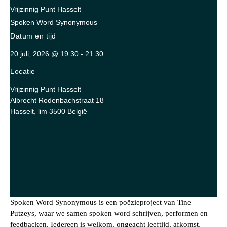
Vrijzinnig Punt Hasselt
Spoken Word Synonymous
Datum en tijd
20 juli, 2026
@
19:30
-
21:30
Locatie
Vrijzinnig Punt Hasselt
Albrecht Rodenbachstraat 18
Hasselt
,
lim
3500
België
Spoken Word Synonymous is een poëzieproject van Tine
Putzeys, waar we samen spoken word schrijven, performen en
feedbacken. Iedereen is welkom, ongeacht leeftijd, afkomst,