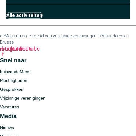
Alle activiteiten
deMens.nu is de koepel van vrijzinnige verenigingen in Vlaanderen en
Brussel
ebook-
nstagram
Tiktok
Linkedin
Youtube
f
Snel naar
huisvandeMens
Plechtigheden
Gesprekken
Vrijzinnige verenigingen
Vacatures
Media
Nieuws