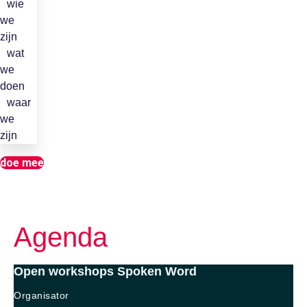
wie
we
zijn
wat
we
doen
waar
we
zijn
doe mee
Agenda
Open workshops Spoken Word
Organisator