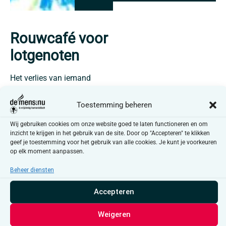
Rouwcafé voor
lotgenoten
Het verlies van iemand
dierbaar en geliefd heeft een
grote impact op je leven, op
Toestemming beheren
je bestaan.
Wij gebruiken cookies om onze website goed te laten functioneren en om
Soms voel je je alleen, heb je
inzicht te krijgen in het gebruik van de site. Door op "Accepteren" te klikken
het gevoel dat je omgeving
geef je toestemming voor het gebruik van alle cookies. Je kunt je voorkeuren
niet goed weet hoe die kan
op elk moment aanpassen.
omgaan met jou en je
Beheer diensten
verdriet. het kan dat de
behoefte groeit om met
Accepteren
iemand te praten over het
verlies, over al die gevoelens
Weigeren
die je soms overspoelen.