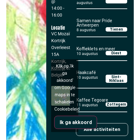
@
augustus
14:00
-
16:00
Samen naar Pride
Antwerpen
Locatie
Tienen
8 augustus
VC Mozaïek
Kortrijk
Overleiestraat
Koffieklets en meer
Diest
10 augustus
15A
Kortrijk
,
Klik op 'Ik
Kortrijk
8500
Haakcafé
ga
België
Sint-
10 augustus
akkoord'
Niklaas
om Google
maps in te
Kaffee Tegoare
schakelen
Zottegem
11 augustus
Cookiebeleid
Ik ga akkoord
Alle activiteiten