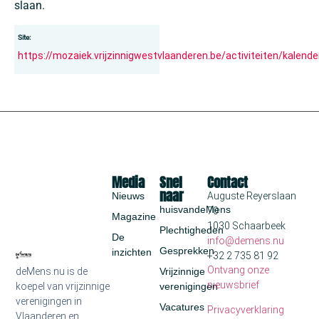
slaan.
Site:
https://mozaiek.vrijzinnigwestvlaanderen.be/activiteiten/kalende
Media
Snel
Contact
naar
Nieuws
Auguste Reyerslaan
huisvandeMens
70
Magazine
1030 Schaarbeek
Plechtigheden
De
info@demens.nu
Gesprekken
inzichten
+32 2 735 81 92
Ontvang onze
deMens.nu is de
Vrijzinnige
nieuwsbrief
koepel van vrijzinnige
verenigingen
verenigingen in
Vacatures
Privacyverklaring
Vlaanderen en