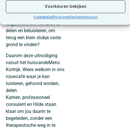
Voorkeuren bekijken
Hoe zou het zijn om ergens
te kunnen samenkomen met
Cookiebeleid
Privacyverklaring
Impressum
lotgenoten, om verhalen te
delen en beluisteren, om
terug een klein stukje vaste
grond te vinden?
Daarom deze uitnodiging
vanuit het huisvandeMens
Kortrijk. Wees welkom in ons
rouwcafé waar je kan
luisteren, gehoord worden,
delen.
Katrien, professioneel
consulent en Hilde staan
klaar om jou daarin te
begeleiden, zonder een
therapeutische weg in te