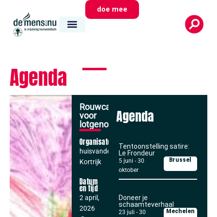
doe mee
Agenda
Rouwcafé
Agenda
voor
lotgenoten
Organisator
Tentoonstelling satire:
huisvandemens
Le Frondeur
Brussel
5 juni
-
30
Kortrijk
oktober
Datum
en tijd
2 april,
Doneer je
schaamteverhaal
2026
Mechelen
23 juli
-
30