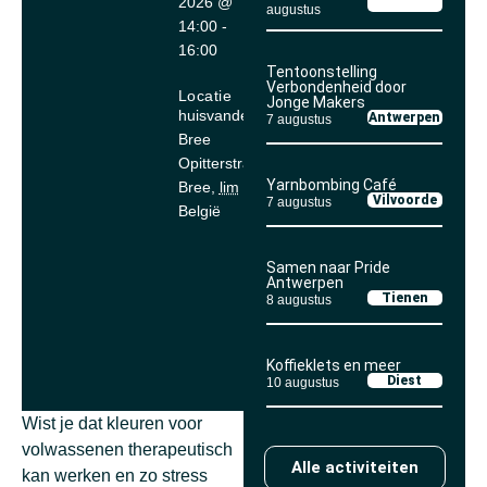
2026
@
augustus
14:00
-
16:00
Tentoonstelling
Verbondenheid door
Locatie
Jonge Makers
huisvandeMens
Antwerpen
7 augustus
Bree
Opitterstraat 20
Yarnbombing Café
Bree
,
lim
3960
Vilvoorde
7 augustus
België
Samen naar Pride
Antwerpen
Tienen
8 augustus
Koffieklets en meer
Diest
10 augustus
Wist je dat kleuren voor
volwassenen therapeutisch
Alle activiteiten
kan werken en zo stress