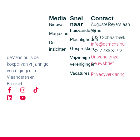
Media
Snel
Contact
naar
Nieuws
Auguste Reyerslaan
huisvandeMens
70
Magazine
1030 Schaarbeek
Plechtigheden
De
info@demens.nu
Gesprekken
inzichten
+32 2 735 81 92
Ontvang onze
deMens.nu is de
Vrijzinnige
nieuwsbrief
koepel van vrijzinnige
verenigingen
verenigingen in
Vacatures
Privacyverklaring
Vlaanderen en
Brussel