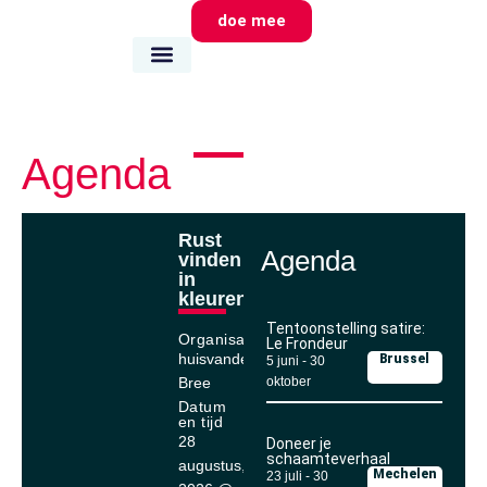
doe mee
wie we zijn
wat we doen
waar we zijn
Agenda
Rust
Agenda
vinden
in
kleuren
Tentoonstelling satire:
Organisator
Le Frondeur
huisvandeMens
Brussel
5 juni
-
30
Bree
oktober
Datum
en tijd
28
Doneer je
schaamteverhaal
augustus,
Mechelen
23 juli
-
30