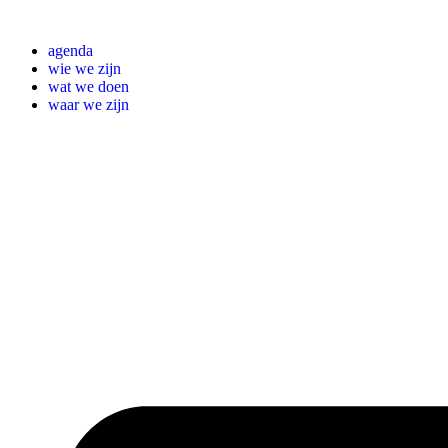
Ga
naar
agenda
de
wie we zijn
inhoud
wat we doen
waar we zijn