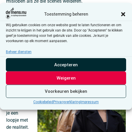
mislopen als ze die scènes weigeren.
Toestemming beheren
En welk beeld over seks schept dat voor jongere
Wij gebruiken cookies om onze website goed te laten functioneren en om
generaties?
inzicht te krijgen in het gebruik van de site. Door op "Accepteren" te klikken
geef je toestemming voor het gebruik van alle cookies. Je kunt je
voorkeuren op elk moment aanpassen.
Nathan:
Het
kan een
Beheer diensten
averechts
effect
Accepteren
hebben.
Alsof seks
Weigeren
altijd en
Voorkeuren bekijken
overal
beschikbaar
Cookiebeleid
Privacyverklaring
Impressum
is. Zo neem
je een
loopje met
de realiteit.