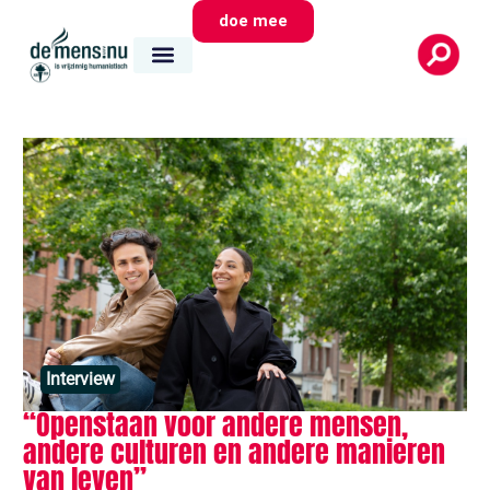
doe mee
Interview
“Openstaan voor andere mensen,
andere culturen en andere manieren
van leven”