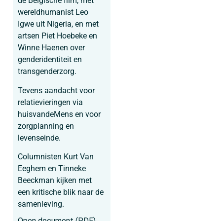
de Belgische film, met
wereldhumanist Leo
Igwe uit Nigeria, en met
artsen Piet Hoebeke en
Winne Haenen over
genderidentiteit en
transgenderzorg.
Tevens aandacht voor
relatievieringen via
huisvandeMens en voor
zorgplanning en
levenseinde.
Columnisten Kurt Van
Eeghem en Tinneke
Beeckman kijken met
een kritische blik naar de
samenleving.
Open document (PDF)