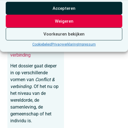
geven een inkijk in hun
Accepteren
werk. Columnisten Kurt
Van Eeghem en Tinneke
Weigeren
Beeckman kijken met
een kritische blik naar de
Voorkeuren bekijken
samenleving.
Cookiebeleid
Privacyverklaring
Impressum
Dossier:
Conflict &
verbinding
Het dossier gaat dieper
in op verschillende
vormen van
Conflict &
verbinding
. Of het nu op
het niveau van de
wereldorde, de
samenleving, de
gemeenschap of het
individu is.