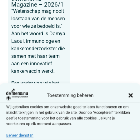
Magazine – 2026/1
“Wetenschap mag nooit
losstaan van de mensen
voor wie ze bedoeld is.”
Aan het woord is Damya
Laoui, immunologe en
kankeronderzoekster die
samen met haar team
aan een innovatief
kankervaccin werkt.
Een vader van wie het
dochtertje in een
Toestemming beheren
pleeggezin opgroeit,
vertelt over hun moeilijke
Wij gebruiken cookies om onze website goed te laten functioneren en om
maar inmiddels
inzicht te krijgen in het gebruik van de site. Door op "Accepteren" te klikken
geef je toestemming voor het gebruik van alle cookies. Je kunt je
hoopvolle traject. Moreel
voorkeuren op elk moment aanpassen.
consulenten bij Defensie
en in de gevangenissen
Beheer diensten