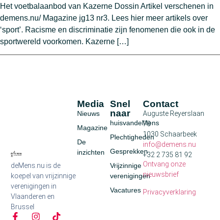
Het voetbalaanbod van Kazerne Dossin Artikel verschenen in
demens.nu/ Magazine jg13 nr3. Lees hier meer artikels over
‘sport’. Racisme en discriminatie zijn fenomenen die ook in de
sportwereld voorkomen. Kazerne […]
Media
Snel
Contact
naar
Nieuws
Auguste Reyerslaan
huisvandeMens
70
Magazine
1030 Schaarbeek
Plechtigheden
De
info@demens.nu
Gesprekken
inzichten
+32 2 735 81 92
Ontvang onze
deMens.nu is de
Vrijzinnige
nieuwsbrief
koepel van vrijzinnige
verenigingen
verenigingen in
Vacatures
Privacyverklaring
Vlaanderen en
Brussel