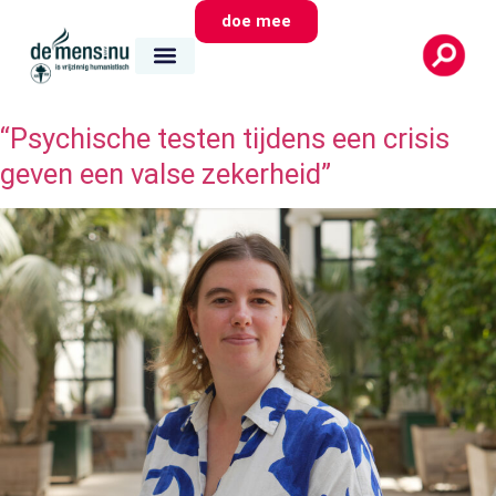
doe mee
“Psychische testen tijdens een crisis
geven een valse zekerheid”