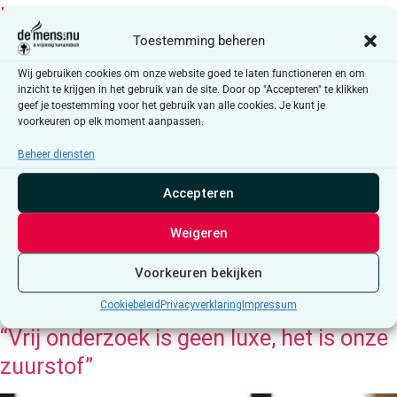
Louis Theroux in de wereld van toxische
manfluencers: “Waarom probeer je niet
Toestemming beheren
gewoon een goed mens te zijn?”
Wij gebruiken cookies om onze website goed te laten functioneren en om
inzicht te krijgen in het gebruik van de site. Door op "Accepteren" te klikken
geef je toestemming voor het gebruik van alle cookies. Je kunt je
voorkeuren op elk moment aanpassen.
Beheer diensten
Accepteren
Weigeren
Voorkeuren bekijken
Cookiebeleid
Privacyverklaring
Impressum
“Vrij onderzoek is geen luxe, het is onze
zuurstof”