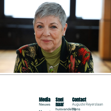
Media
Snel
Contact
naar
Nieuws
Auguste Reyerslaan
huisvandeMens
70