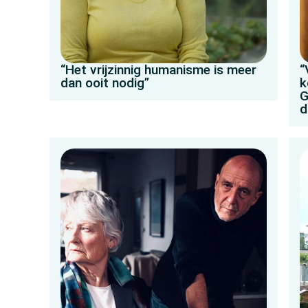
“Het vrijzinnig humanisme is meer
“
dan ooit nodig”
k
G
d