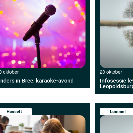
0 oktober
23 oktober
nders in Bree: karaoke-avond
Infosessie l
Leopoldsbur
Hasselt
Lommel