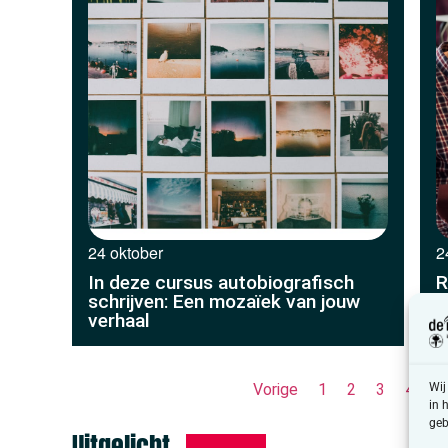
24 oktober
2
In deze cursus autobiografisch
R
schrijven: Een mozaïek van jouw
verhaal
Vorige
1
2
3
4
5
Wij
in 
geb
Uitgelicht