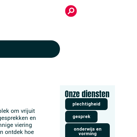
Onze diensten
plechtigheid
lek om vrijuit
gesprek
 gesprekken en
nnige viering
onderwijs en
en ontdek hoe
vorming