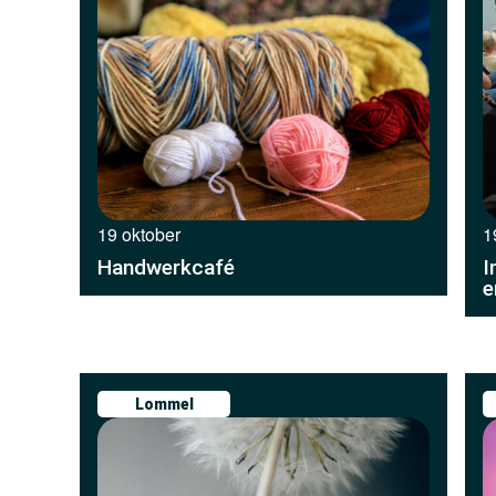
19 oktober
1
Handwerkcafé
I
e
Lommel