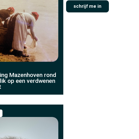
schrijf me in
ling Mazenhoven rond
lik op een verdwenen
t