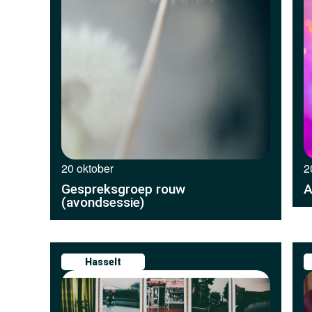
20 oktober
2
Gespreksgroep rouw
A
(avondsessie)
Hasselt