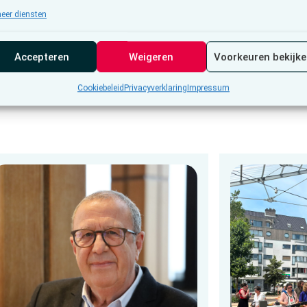
eer diensten
Accepteren
Weigeren
Voorkeuren bekijk
Cookiebeleid
Privacyverklaring
Impressum