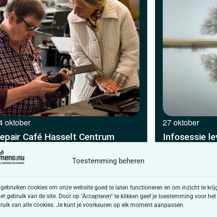
4 oktober
27 oktober
epair Café Hasselt Centrum
Infosessie l
Toestemming beheren
6
7
8
9
10
11
12
13
14
15
16
Volgen
 gebruiken cookies om onze website goed te laten functioneren en om inzicht te krij
het gebruik van de site. Door op "Accepteren" te klikken geef je toestemming voor het
ruik van alle cookies. Je kunt je voorkeuren op elk moment aanpassen.