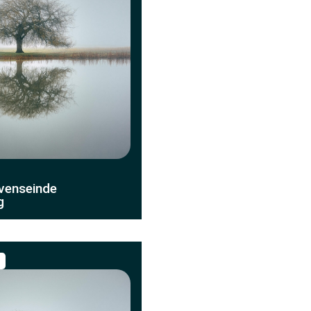
evenseinde
g