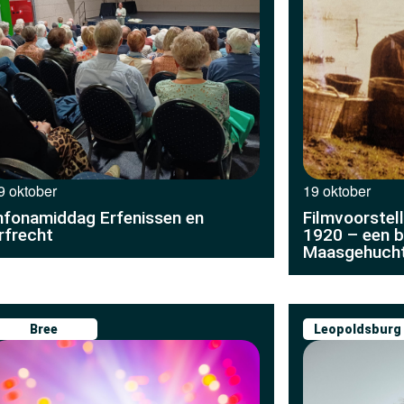
9 oktober
19 oktober
nfonamiddag Erfenissen en
Filmvoorstel
rfrecht
1920 – een b
Maasgehuch
Bree
Leopoldsburg