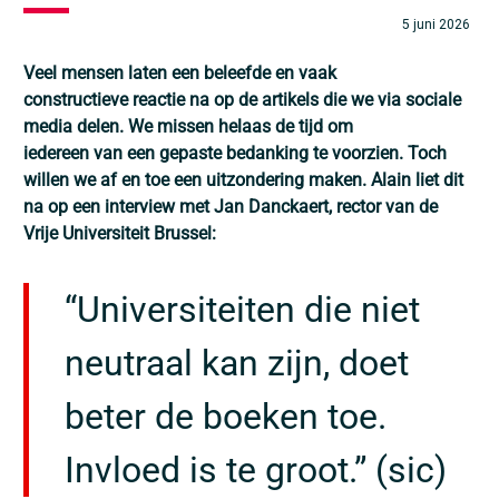
5 juni 2026
Veel mensen laten een
beleefde
en vaak
constructieve
reactie na op de artikels die we via sociale
media
delen
. We missen helaas de tijd om
iedereen
van
een gepaste bedanking te voorzien. Toch
willen we af en toe een uitzondering maken.
Alain liet dit
na op een interview met Jan
Danckaert
, rector van de
V
rije
U
niversiteit
B
russel
:
“Universiteiten die niet
neutraal kan zijn, doet
beter de boeken toe.
Invloed is te groot.” (
sic
)