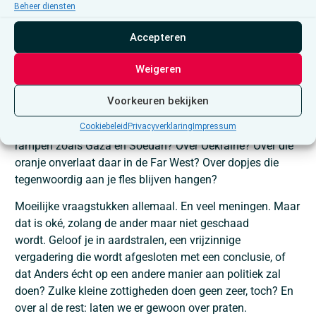
Beheer diensten
zijn? Er staan bovendien al voldoende grijze mussen aan
het roer van de samenleving. Noem mij eens één minister-
Accepteren
president van Vlaanderen bij wie je niet spontaan een
geeuw moet onderdrukken? Ik vergeef het je, Alain, als
Weigeren
je je er zelfs geen enkele voor de geest kan halen.
Voorkeuren bekijken
Laat mij jou eens een vraag stellen: hoe neutraal kan én
Cookiebeleid
Privacyverklaring
Impressum
mag een mens vandaag eigenlijk zijn? Over humanitaire
rampen zoals Gaza en Soedan? Over Oekraïne? Over die
oranje onverlaat daar in de Far West? Over dopjes die
tegenwoordig aan je fles blijven hangen?
Moeilijke vraagstukken allemaal. En veel meningen. Maar
dat is oké, zolang de ander maar niet geschaad
wordt. Geloof je in aardstralen, een vrijzinnige
vergadering die wordt afgesloten met een conclusie, of
dat Anders écht op een andere manier aan politiek zal
doen? Zulke kleine zottigheden doen geen zeer, toch? En
over al de rest: laten we er gewoon over praten.