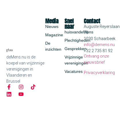
Media
Snel
Contact
naar
Nieuws
Auguste Reyerslaan
huisvandeMens
70
Magazine
1030 Schaarbeek
Plechtigheden
De
info@demens.nu
Gesprekken
inzichten
+32 2 735 81 92
Ontvang onze
deMens.nu is de
Vrijzinnige
nieuwsbrief
koepel van vrijzinnige
verenigingen
verenigingen in
Vacatures
Privacyverklaring
Vlaanderen en
Brussel