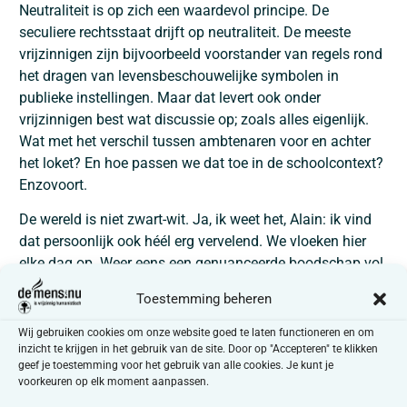
Neutraliteit is op zich een waardevol principe. De
seculiere rechtsstaat drijft op neutraliteit. De meeste
vrijzinnigen zijn bijvoorbeeld voorstander van regels rond
het dragen van levensbeschouwelijke symbolen in
publieke instellingen. Maar dat levert ook onder
vrijzinnigen best wat discussie op; zoals alles eigenlijk.
Wat met het verschil tussen ambtenaren voor en achter
het loket? En hoe passen we dat toe in de schoolcontext?
Enzovoort.
De wereld is niet zwart-wit. Ja, ik weet het, Alain: ik vind
dat persoonlijk ook héél erg vervelend. We vloeken hier
elke dag op. Weer eens een genuanceerde boodschap vol
‘verbinding’ naar buiten brengen. Pfff, haal daar maar
Toestemming beheren
eens de krant mee.
Wij gebruiken cookies om onze website goed te laten functioneren en om
Is neutraliteit voor een universiteit wel nodig? Een
inzicht te krijgen in het gebruik van de site. Door op "Accepteren" te klikken
universiteit moet een plek zijn waar ideeën kunnen
geef je toestemming voor het gebruik van alle cookies. Je kunt je
voorkeuren op elk moment aanpassen.
botsen. Uiteraard moet een rector zich daar deels boven
stellen. Maar compleet neutraal, dat kan toch niemand