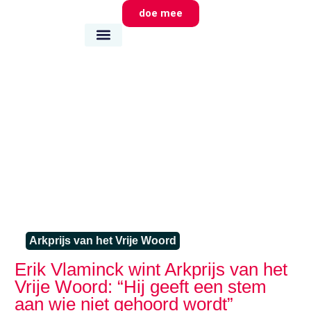
doe mee
wie we zijn
wat we doen
waar we zijn
Arkprijs van het Vrije Woord
Erik Vlaminck wint Arkprijs van het
Vrije Woord: “Hij geeft een stem
aan wie niet gehoord wordt”