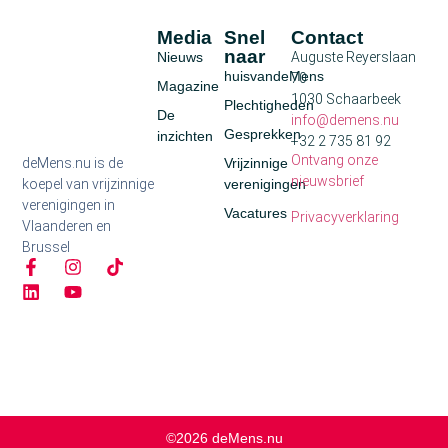
Media
Snel
Contact
naar
Nieuws
Auguste Reyerslaan
huisvandeMens
70
Magazine
1030 Schaarbeek
Plechtigheden
De
info@demens.nu
Gesprekken
inzichten
+32 2 735 81 92
Ontvang onze
deMens.nu is de
Vrijzinnige
nieuwsbrief
koepel van vrijzinnige
verenigingen
verenigingen in
Vacatures
Privacyverklaring
Vlaanderen en
Brussel
©2026 deMens.nu