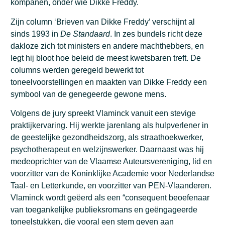
kompanen, onder wie Dikke Freddy.
Zijn column ‘Brieven van Dikke Freddy’ verschijnt al
sinds 1993 in
De Standaard
. In zes bundels richt deze
dakloze zich tot ministers en andere machthebbers, en
legt hij bloot hoe beleid de meest kwetsbaren treft. De
columns werden geregeld bewerkt tot
toneelvoorstellingen en maakten van Dikke Freddy een
symbool van de genegeerde gewone mens.
Volgens de jury spreekt Vlaminck vanuit een stevige
praktijkervaring. Hij werkte jarenlang als hulpverlener in
de geestelijke gezondheidszorg, als straathoekwerker,
psychotherapeut en welzijnswerker. Daarnaast was hij
medeoprichter van de Vlaamse Auteursvereniging, lid en
voorzitter van de Koninklijke Academie voor Nederlandse
Taal- en Letterkunde, en voorzitter van PEN-Vlaanderen.
Vlaminck wordt geëerd als een “consequent beoefenaar
van toegankelijke publieksromans en geëngageerde
toneelstukken, die vooral een stem geven aan