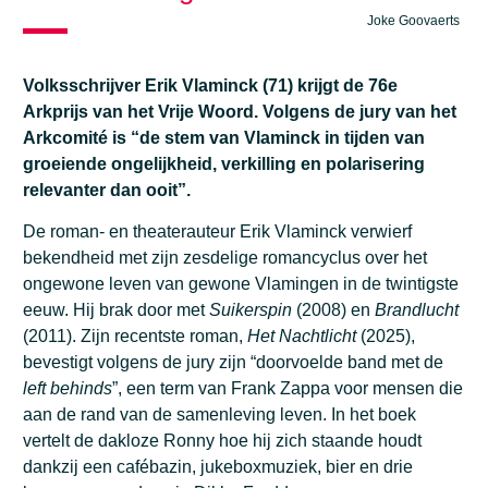
Joke Goovaerts
Volksschrijver Erik Vlaminck (71) krijgt de 76e
Arkprijs van het Vrije Woord. Volgens de jury van het
Arkcomité is “de stem van Vlaminck in tijden van
groeiende ongelijkheid, verkilling en polarisering
relevanter dan ooit”.
De roman- en theaterauteur Erik Vlaminck verwierf
bekendheid met zijn zesdelige romancyclus over het
ongewone leven van gewone Vlamingen in de twintigste
eeuw. Hij brak door met
Suikerspin
(2008) en
Brandlucht
(2011). Zijn recentste roman,
Het Nachtlicht
(2025),
bevestigt volgens de jury zijn “doorvoelde band met de
left behinds
”, een term van Frank Zappa voor mensen die
aan de rand van de samenleving leven. In het boek
vertelt de dakloze Ronny hoe hij zich staande houdt
dankzij een cafébazin, jukeboxmuziek, bier en drie