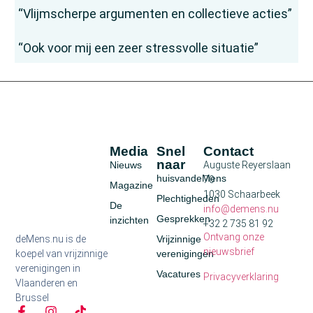
“Vlijmscherpe argumenten en collectieve acties”
“Ook voor mij een zeer stressvolle situatie”
Media
Snel
Contact
naar
Nieuws
Auguste Reyerslaan
huisvandeMens
70
Magazine
1030 Schaarbeek
Plechtigheden
De
info@demens.nu
Gesprekken
inzichten
+32 2 735 81 92
Ontvang onze
deMens.nu is de
Vrijzinnige
nieuwsbrief
koepel van vrijzinnige
verenigingen
verenigingen in
Vacatures
Privacyverklaring
Vlaanderen en
Brussel