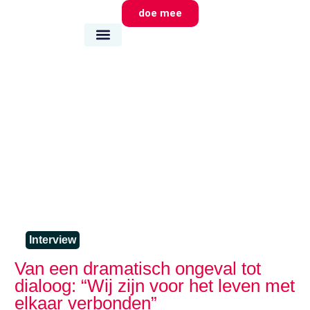
doe mee
wie we zijn
wat we doen
waar we zijn
Interview
Van een dramatisch ongeval tot
dialoog: “Wij zijn voor het leven met
elkaar verbonden”