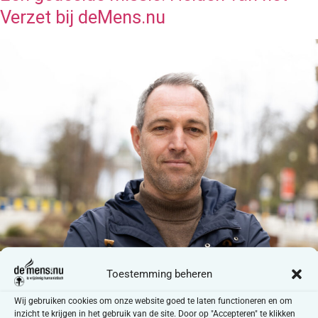
Verzet bij deMens.nu
“Een stem tegen de stilstand”
Toestemming beheren
Wij gebruiken cookies om onze website goed te laten functioneren en om
inzicht te krijgen in het gebruik van de site. Door op "Accepteren" te klikken