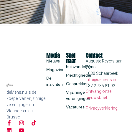
Media
Snel
Contact
naar
Nieuws
Auguste Reyerslaan
huisvandeMens
70
Magazine
1030 Schaarbeek
Plechtigheden
De
info@demens.nu
Gesprekken
inzichten
+32 2 735 81 92
Ontvang onze
deMens.nu is de
Vrijzinnige
nieuwsbrief
koepel van vrijzinnige
verenigingen
verenigingen in
Vacatures
Privacyverklaring
Vlaanderen en
Brussel