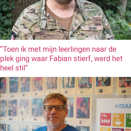
“Toen ik met mijn leerlingen naar de
plek ging waar Fabian stierf, werd het
heel stil”