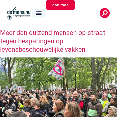
doe mee
Meer dan duizend mensen op straat
tegen besparingen op
levensbeschouwelijke vakken