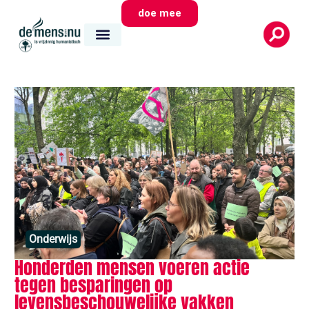
doe mee
Onderwijs
Honderden mensen voeren actie
tegen besparingen op
levensbeschouwelijke vakken