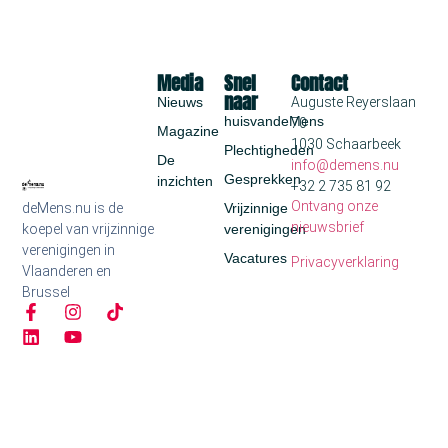
Media
Snel
Contact
naar
Nieuws
Auguste Reyerslaan
huisvandeMens
70
Magazine
1030 Schaarbeek
Plechtigheden
De
info@demens.nu
Gesprekken
inzichten
+32 2 735 81 92
Ontvang onze
deMens.nu is de
Vrijzinnige
nieuwsbrief
koepel van vrijzinnige
verenigingen
verenigingen in
Vacatures
Privacyverklaring
Vlaanderen en
Brussel