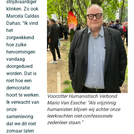
strijdvaardiger
klinken. Zo ook
Marcela Caldas
Dahas
: “Ik vind
het
zorgwekkend
hoe zulke
hervormingen
vandaag
doorgeduwd
worden. Dat is
niet hoe een
democratie
hoort te werken.
Voorzitter Humanistisch Verbond
Ik verwacht van
Mario Van Essche: “Als vrijzinnig
onze
humanisten blijven wij achter onze
leerkrachten niet-confessionele
samenleving
zedenleer staan.”
dat we dit niet
zomaar laten