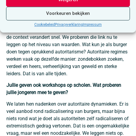
Hoe leg je de link tussen het verzet toen en de
uitdagingen van vandaag?
Voorkeuren bekijken
Lange tijd wilden we die link niet expliciet leggen. Er was
Cookiebeleid
Privacyverklaring
Impressum
eerst een inhaalbeweging nodig rond herinnering. Maar
de context verandert snel. We proberen die link nu te
leggen op het niveau van waarden. Wat kun je als burger
doen tegen oprukkend autoritarisme? Autoritaire regimes
werken vaak op dezelfde manier: zondebokken zoeken,
verdeel en heers, verheerlijking van geweld en sterke
leiders. Dat is van alle tijden.
Jullie geven ook workshops op scholen. Wat proberen
jullie jongeren mee te geven?
We laten hen nadenken over autoritaire dynamieken. Er is
veel aanbod rond radicalisering van burgers, maar bijna
niets rond wat je doet als autoriteiten zelf radicaliseren of
extremistisch gedrag vertonen. Dat is een ongemakkelijke
vraag, maar wel een noodzakelijke. We leggen niets op.