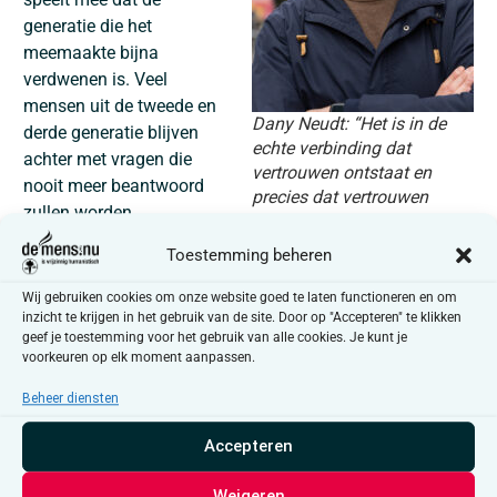
generatie die het
meemaakte bijna
verdwenen is. Veel
mensen uit de tweede en
Dany Neudt: “Het is in de
derde generatie blijven
echte verbinding dat
achter met vragen die
vertrouwen ontstaat en
nooit meer beantwoord
precies dat vertrouwen
zullen worden.
vormt de basis om samen
weerstand te bieden tegen
De inval van Rusland in
Toestemming beheren
autoritarisme.”
Oekraïne bracht de oorlog
Wij gebruiken cookies om onze website goed te laten functioneren en om
plots heel dichtbij. Het
inzicht te krijgen in het gebruik van de site. Door op "Accepteren" te klikken
gevoel van veiligheid dat we decennialang hadden, is
geef je toestemming voor het gebruik van alle cookies. Je kunt je
voorkeuren op elk moment aanpassen.
weg. Niet alleen door oorlogsdreiging, maar ook omdat
onze democratische rechtsstaat afkalft. Mensen voelen
Beheer diensten
dat. Ze vragen zich af: wat moet ik doen, en wanneer
moet ik iets doen? Autoritarisme komt nooit in één klap.
Accepteren
Het schuift op, stap voor stap.
Weigeren