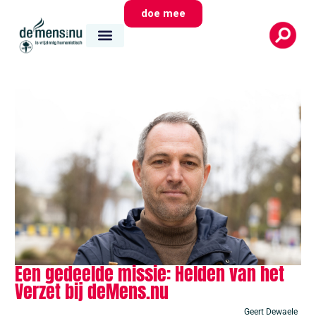
doe mee
Een gedeelde missie: Helden van het
Verzet bij deMens.nu
Geert Dewaele