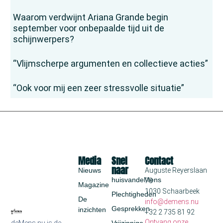
Waarom verdwijnt Ariana Grande begin
september voor onbepaalde tijd uit de
schijnwerpers?
“Vlijmscherpe argumenten en collectieve acties”
“Ook voor mij een zeer stressvolle situatie”
Media
Snel
Contact
naar
Nieuws
Auguste Reyerslaan
huisvandeMens
70
Magazine
1030 Schaarbeek
Plechtigheden
De
info@demens.nu
Gesprekken
inzichten
+32 2 735 81 92
Ontvang onze