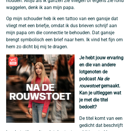
houden. Altijd als ik ganzen zie vliegen of ergens zie rond
waggelen, denk ik aan mijn papa.
Op mijn schouder heb ik een tattoo van een gansje dat
vliegt met een briefje, omdat ik dus brieven schrijf aan
mijn papa om die connectie te behouden. Dat gansje
brengt symbolisch een brief naar hem. Ik vind het fijn om
hem zo dicht bij mij te dragen.
Je hebt jouw ervaring
en die van andere
lotgenoten de
podcast
Na de
rouwstoet
gemaakt.
Kan je uitleggen wat
je met die titel
bedoelt?
De titel komt van een
gedicht dat beschrijft