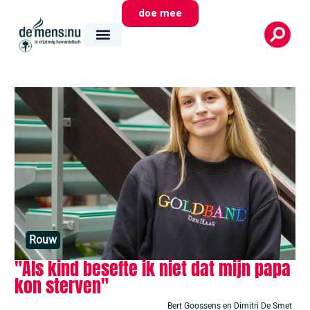
doe mee
Rouw
"Als kind besefte ik niet dat mijn papa
kon sterven"
Bert Goossens en Dimitri De Smet