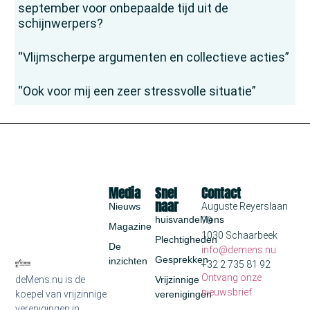
september voor onbepaalde tijd uit de
schijnwerpers?
“Vlijmscherpe argumenten en collectieve acties”
“Ook voor mij een zeer stressvolle situatie”
Media
Snel
Contact
naar
Nieuws
Auguste Reyerslaan
huisvandeMens
70
Magazine
1030 Schaarbeek
Plechtigheden
De
info@demens.nu
Gesprekken
inzichten
+32 2 735 81 92
Ontvang onze
deMens.nu is de
Vrijzinnige
nieuwsbrief
koepel van vrijzinnige
verenigingen
verenigingen in