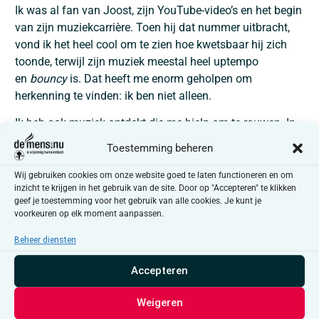
Ik was al fan van Joost, zijn YouTube-video’s en het begin
van zijn muziekcarrière. Toen hij dat nummer uitbracht,
vond ik het heel cool om te zien hoe kwetsbaar hij zich
toonde, terwijl zijn muziek meestal heel uptempo
en
bouncy
is. Dat heeft me enorm geholpen om
herkenning te vinden: ik ben niet alleen.
Ik heb ook muziek ontdekt die me hielp om te rouwen. In
het begin probeerde ik dat verdriet weg te duwen, er niet te
Toestemming beheren
veel over na te denken. Tot ik besefte: misschien moet ik
af en toe het gevoel toelaten. Dan zette ik een nummer op
Wij gebruiken cookies om onze website goed te laten functioneren en om
inzicht te krijgen in het gebruik van de site. Door op "Accepteren" te klikken
zoals
Heal
van Tom Odell. Daardoor kon ik de sluizen
geef je toestemming voor het gebruik van alle cookies. Je kunt je
openzetten en eens goed wenen. En dat deed wel deugd,
voorkeuren op elk moment aanpassen.
dat had ik nodig om de spanning en verdriet er even uit te
Beheer diensten
laten.
Accepteren
Er zijn mensen die troost halen uit het geloof in een
Weigeren
hiernamaals. Hoe kijk jij daarnaar?