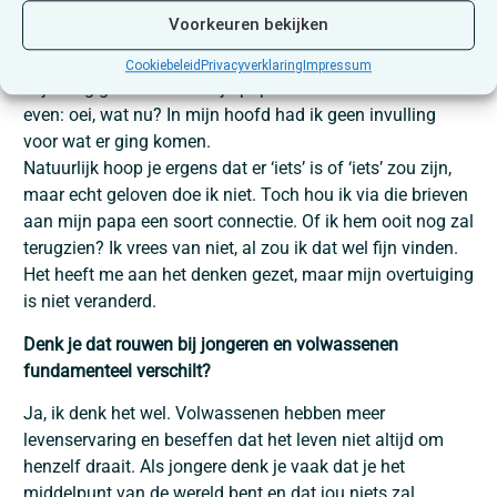
Voorkeuren bekijken
Ik heb nooit echt geloofd dat er iets is na de dood. Ik ben
niet gelovig opgevoed, heb altijd zedenleer gevolgd en
Cookiebeleid
Privacyverklaring
Impressum
vrijzinnig gedacht. Tot mijn papa stierf. Toen dacht ik wel
even: oei, wat nu? In mijn hoofd had ik geen invulling
voor wat er ging komen.
Natuurlijk hoop je ergens dat er ‘iets’ is of ‘iets’ zou zijn,
maar echt geloven doe ik niet. Toch hou ik via die brieven
aan mijn papa een soort connectie. Of ik hem ooit nog zal
terugzien? Ik vrees van niet, al zou ik dat wel fijn vinden.
Het heeft me aan het denken gezet, maar mijn overtuiging
is niet veranderd.
Denk je dat rouwen bij jongeren en volwassenen
fundamenteel verschilt?
Ja, ik denk het wel. Volwassenen hebben meer
levenservaring en beseffen dat het leven niet altijd om
henzelf draait. Als jongere denk je vaak dat je het
middelpunt van de wereld bent en dat jou niets zal