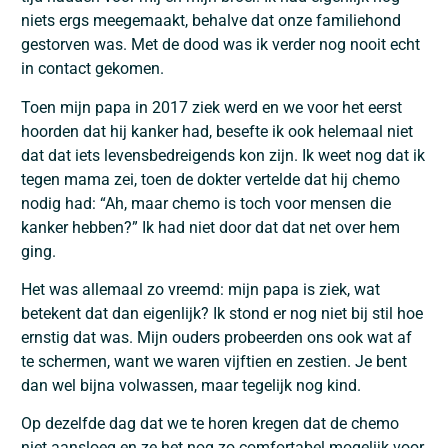
niets ergs meegemaakt, behalve dat onze familiehond
gestorven was. Met de dood was ik verder nog nooit echt
in contact gekomen.
Toen mijn papa in 2017 ziek werd en we voor het eerst
hoorden dat hij kanker had, besefte ik ook helemaal niet
dat dat iets levensbedreigends kon zijn. Ik weet nog dat ik
tegen mama zei, toen de dokter vertelde dat hij chemo
nodig had: “Ah, maar chemo is toch voor mensen die
kanker hebben?” Ik had niet door dat dat net over hem
ging.
Het was allemaal zo vreemd: mijn papa is ziek, wat
betekent dat dan eigenlijk? Ik stond er nog niet bij stil hoe
ernstig dat was. Mijn ouders probeerden ons ook wat af
te schermen, want we waren vijftien en zestien. Je bent
dan wel bijna volwassen, maar tegelijk nog kind.
Op dezelfde dag dat we te horen kregen dat de chemo
niet aansloeg en ze het nog zo comfortabel mogelijk voor