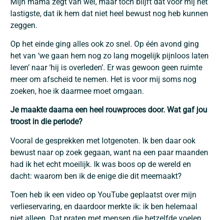
Mijn mama zegt van wel, maar toch blijft dat voor mij het
lastigste, dat ik hem dat niet heel bewust nog heb kunnen
zeggen.
Op het einde ging alles ook zo snel. Op één avond ging
het van ‘we gaan hem nog zo lang mogelijk pijnloos laten
leven’ naar ‘hij is overleden’. Er was gewoon geen ruimte
meer om afscheid te nemen. Het is voor mij soms nog
zoeken, hoe ik daarmee moet omgaan.
Je maakte daarna een heel rouwproces door. Wat gaf jou
troost in die periode?
Vooral de gesprekken met lotgenoten. Ik ben daar ook
bewust naar op zoek gegaan, want na een paar maanden
had ik het echt moeilijk. Ik was boos op de wereld en
dacht: waarom ben ik de enige die dit meemaakt?
Toen heb ik een video op YouTube geplaatst over mijn
verlieservaring, en daardoor merkte ik: ik ben helemaal
niet alleen. Dat praten met mensen die hetzelfde voelen,