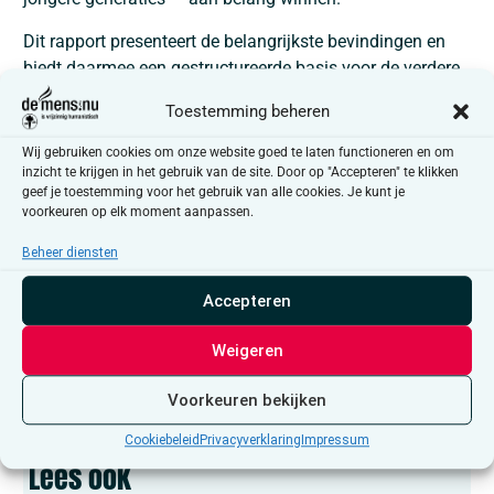
Dit rapport presenteert de belangrijkste bevindingen en
biedt daarmee een gestructureerde basis voor de verdere
beleidsontwikkeling van deMens.nu. Het dient als
Toestemming beheren
instrument om onze missie scherp te houden, onze
werking te versterken en onze positie binnen een
Wij gebruiken cookies om onze website goed te laten functioneren en om
veranderende maatschappelijke context te blijven
inzicht te krijgen in het gebruik van de site. Door op "Accepteren" te klikken
geef je toestemming voor het gebruik van alle cookies. Je kunt je
verduidelijken.
voorkeuren op elk moment aanpassen.
Beheer diensten
Bekijk de volledige analyse via deze link
Accepteren
Weigeren
Voorkeuren bekijken
Cookiebeleid
Privacyverklaring
Impressum
Lees ook