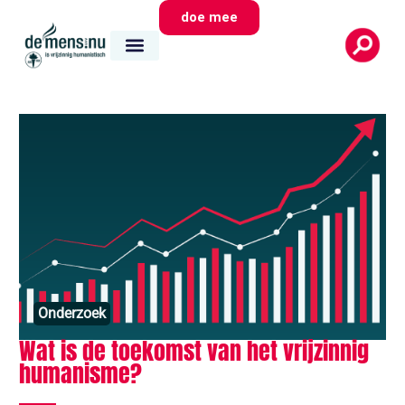
doe mee
Onderzoek
Wat is de toekomst van het vrijzinnig
humanisme?