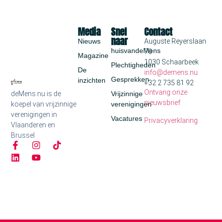
Media
Snel
Contact
naar
Nieuws
Auguste Reyerslaan
huisvandeMens
70
Magazine
1030 Schaarbeek
Plechtigheden
De
info@demens.nu
Gesprekken
inzichten
+32 2 735 81 92
Ontvang onze
deMens.nu is de
Vrijzinnige
nieuwsbrief
koepel van vrijzinnige
verenigingen
verenigingen in
Vacatures
Privacyverklaring
Vlaanderen en
Brussel