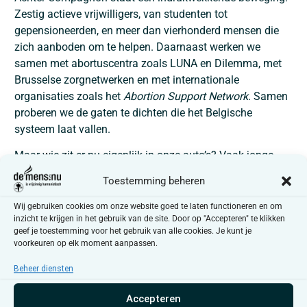
Zestig actieve vrijwilligers, van studenten tot
gepensioneerden, en meer dan vierhonderd mensen die
zich aanboden om te helpen. Daarnaast werken we
samen met abortuscentra zoals LUNA en Dilemma, met
Brusselse zorgnetwerken en met internationale
organisaties zoals het
Abortion Support Network
. Samen
proberen we de gaten te dichten die het Belgische
systeem laat vallen.
Maar wie zit er nu eigenlijk in onze auto’s? Vaak jonge
mensen die hun leven nog aan het opbouwen zijn. Vaak
Toestemming beheren
mensen met een migratieachtergrond of uit contexten
waar zwangerschap en seksualiteit zwaar beladen zijn.
Wij gebruiken cookies om onze website goed te laten functioneren en om
inzicht te krijgen in het gebruik van de site. Door op "Accepteren" te klikken
En heel vaak mensen die al op zoveel andere fronten in
geef je toestemming voor het gebruik van alle cookies. Je kunt je
de miserie zitten en pas te laat door (moeten) hebben dat
voorkeuren op elk moment aanpassen.
ze zwanger zijn. Armoede, geweld, psychische
kwetsbaarheid en administratieve uitsluiting lopen hier
Beheer diensten
dwars door elkaar. In sommige gevallen, zoals bij
Accepteren
kinderen of vluchtelingen, weegt de papierwinkel soms