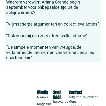
Waarom verdwijnt Ariana Grande begin
september voor onbepaalde tijd uit de
schijnwerpers?
“Vlijmscherpe argumenten en collectieve acties”
“Ook voor mij een zeer stressvolle situatie”
“De simpele momenten van vreugde, de
verlammende momenten van verdriet, en alles
daartussenin”
Media
Snel
Contact
naar
Nieuws
Auguste Reyerslaan
huisvandeMens
70
Magazine