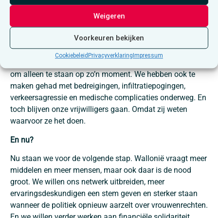
bijna zwaarder dan de kilometers.
Weigeren
En het stopt niet aan de grens. In Nederland worden
Voorkeuren bekijken
zorgvragers soms opgewacht door mensen die hen willen
beschamen of intimideren. Daarom gaan onze
Cookiebeleid
Privacyverklaring
Impressum
vrijwilligers mee naar binnen. Want niemand verdient het
om alleen te staan op zo’n moment. We hebben ook te
maken gehad met bedreigingen, infiltratiepogingen,
verkeersagressie en medische complicaties onderweg. En
toch blijven onze vrijwilligers gaan. Omdat zij weten
waarvoor ze het doen.
En nu?
Nu staan we voor de volgende stap. Wallonië vraagt meer
middelen en meer mensen, maar ook daar is de nood
groot. We willen ons netwerk uitbreiden, meer
ervaringsdeskundigen een stem geven en sterker staan
wanneer de politiek opnieuw aarzelt over vrouwenrechten.
En we willen verder werken aan financiële solidariteit,