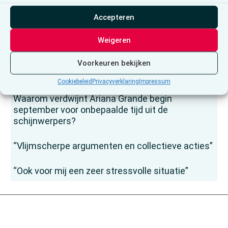
op een vijand die er niet is”
Accepteren
De eeuwige bron, of de filosofie van het
objectivisme
Weigeren
Roman Van Houtven: “Liefde is nog altijd
Voorkeuren bekijken
krachtiger dan angst”
Cookiebeleid
Privacyverklaring
Impressum
Waarom verdwijnt Ariana Grande begin
september voor onbepaalde tijd uit de
schijnwerpers?
“Vlijmscherpe argumenten en collectieve acties”
“Ook voor mij een zeer stressvolle situatie”