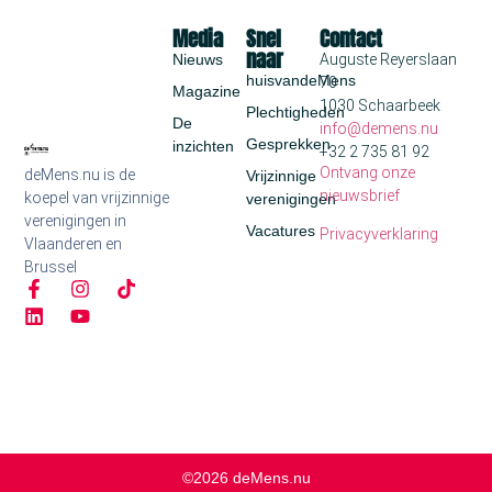
Media
Snel
Contact
naar
Nieuws
Auguste Reyerslaan
huisvandeMens
70
Magazine
1030 Schaarbeek
Plechtigheden
De
info@demens.nu
Gesprekken
inzichten
+32 2 735 81 92
Ontvang onze
deMens.nu is de
Vrijzinnige
nieuwsbrief
koepel van vrijzinnige
verenigingen
verenigingen in
Vacatures
Privacyverklaring
Vlaanderen en
Brussel
©2026 deMens.nu