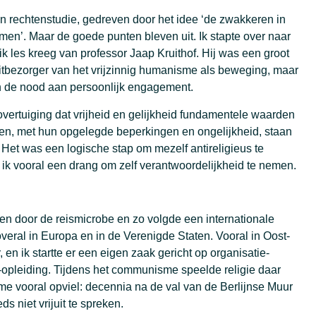
n rechtenstudie, gedreven door het idee ‘de zwakkeren in
en’. Maar de goede punten bleven uit. Ik stapte over naar
 les kreeg van professor Jaap Kruithof. Hij was een groot
eitbezorger van het vrijzinnig humanisme als beweging, maar
 de nood aan persoonlijk engagement.
 overtuiging dat vrijheid en gelijkheid fundamentele waarden
en, met hun opgelegde beperkingen en ongelijkheid, staan
. Het was een logische stap om mezelf antireligieus te
ik vooral een drang om zelf verantwoordelijkheid te nemen.
en door de reismicrobe en zo volgde een internationale
overal in Europa en in de Verenigde Staten. Vooral in Oost-
, en ik startte er een eigen zaak gericht op organisatie-
er-opleiding. Tijdens het communisme speelde religie daar
me vooral opviel: decennia na de val van de Berlijnse Muur
s niet vrijuit te spreken.