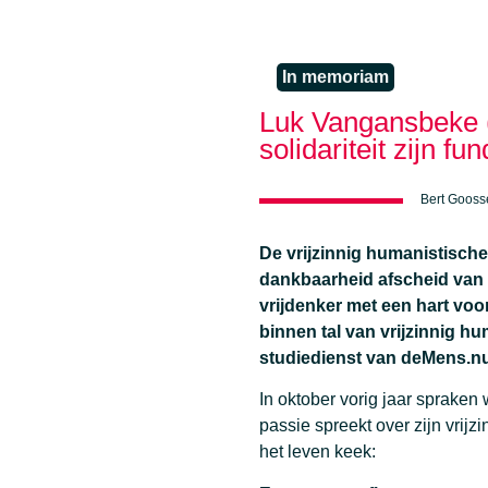
In memoriam
Luk Vangansbeke (1
solidariteit zijn 
Bert Goosse
De vrijzinnig humanistisc
dankbaarheid afscheid va
vrijdenker met een hart voo
binnen tal van vrijzinnig h
studiedienst van deMens.nu
In oktober vorig jaar spraken 
passie spreekt over zijn vrij
het leven keek: