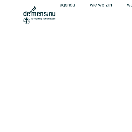
agenda
wie we zijn
wa