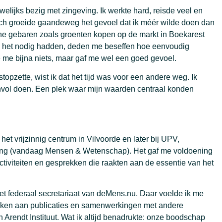
welijks bezig met zingeving. Ik werkte hard, reisde veel en
ch groeide gaandeweg het gevoel dat ik méér wilde doen dan
eine gebaren zoals groenten kopen op de markt in Boekarest
 het nodig hadden, deden me beseffen hoe eenvoudig
tte me bijna niets, maar gaf me wel een goed gevoel.
stopzette, wist ik dat het tijd was voor een andere weg. Ik
invol doen. Een plek waar mijn waarden centraal konden
 het vrijzinnig centrum in Vilvoorde en later bij UPV,
ing (vandaag Mensen & Wetenschap). Het gaf me voldoening
tiviteiten en gesprekken die raakten aan de essentie van het
het federaal secretariaat van deMens.nu. Daar voelde ik me
rken aan publicaties en samenwerkingen met andere
 Arendt Instituut. Wat ik altijd benadrukte: onze boodschap