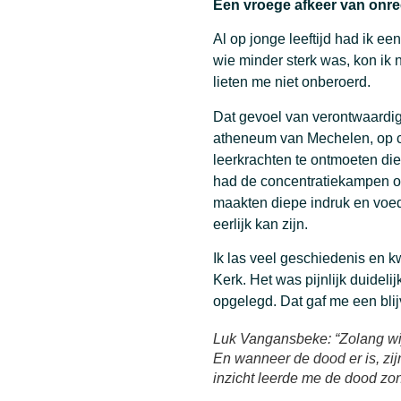
Een vroege afkeer van onre
Al op jonge leeftijd had ik e
wie minder sterk was, kon ik n
lieten me niet onberoerd.
Dat gevoel van verontwaardigi
atheneum van Mechelen, op c
leerkrachten te ontmoeten die
had de concentratiekampen 
maakten diepe indruk en voe
eerlijk kan zijn.
Ik las veel geschiedenis en 
Kerk. Het was pijnlijk duideli
opgelegd. Dat gaf me een bli
Luk Vangansbeke: “Zolang wij e
En wanneer de dood er is, zijn
inzicht leerde me de dood zon