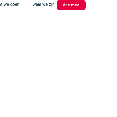
t we doen
waar we zijn
doe mee