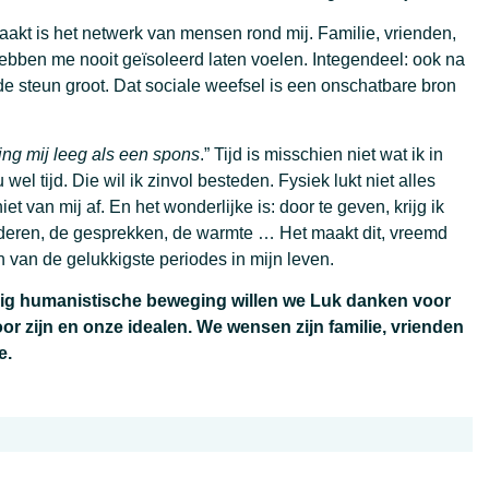
maakt is het netwerk van mensen rond mij. Familie, vrienden,
ebben me nooit geïsoleerd laten voelen. Integendeel: ook na
n de steun groot. Dat sociale weefsel is een onschatbare bron
ring mij leeg als een spons
.” Tijd is misschien niet wat ik in
el tijd. Die wil ik zinvol besteden. Fysiek lukt niet alles
et van mij af. En het wonderlijke is: door te geven, krijg ik
nderen, de gesprekken, de warmte … Het maakt dit, vreemd
 van de gelukkigste periodes in mijn leven.
nnig humanistische beweging willen we Luk danken voor
oor zijn en onze idealen. We wensen zijn familie, vrienden
e.