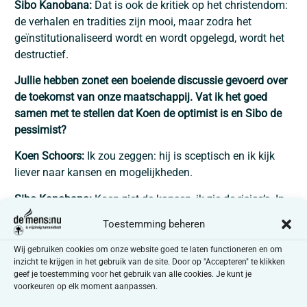
Sibo Kanobana:
Dat is ook de kritiek op het christendom:
de verhalen en tradities zijn mooi, maar zodra het
geïnstitutionaliseerd wordt en wordt opgelegd, wordt het
destructief.
Jullie hebben zonet een boeiende discussie gevoerd over
de toekomst van onze maatschappij. Vat ik het goed
samen met te stellen dat Koen de optimist is en Sibo de
pessimist?
Koen Schoors:
Ik zou zeggen: hij is sceptisch en ik kijk
liever naar kansen en mogelijkheden.
Sibo Kanobana:
Koen ziet de kansen, ik zie de risico’s. In
deze tijd zijn mensen pessimistisch. Over het klimaat,
Toestemming beheren
ongelijkheid … Koen probeert daarop een antwoord te
geven vanuit zijn expertise. En ik denk: goed, maar pas
Wij gebruiken cookies om onze website goed te laten functioneren en om
inzicht te krijgen in het gebruik van de site. Door op "Accepteren" te klikken
op, het kan ook misgaan.
geef je toestemming voor het gebruik van alle cookies. Je kunt je
Toch ben ik niet echt pessimistisch. Ik ben juist
voorkeuren op elk moment aanpassen.
optimistisch omdat ik ervan overtuigd ben dat we als