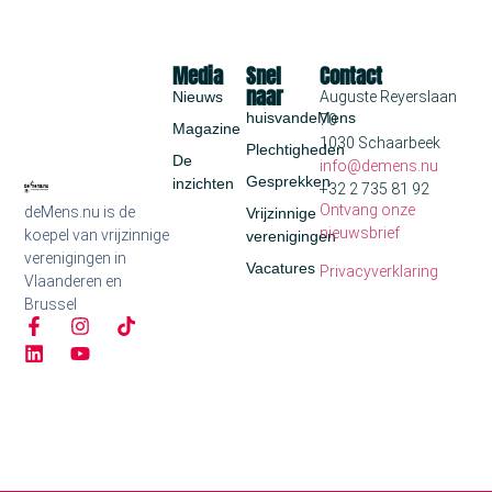
Media
Snel
Contact
naar
Nieuws
Auguste Reyerslaan
huisvandeMens
70
Magazine
1030 Schaarbeek
Plechtigheden
De
info@demens.nu
Gesprekken
inzichten
+32 2 735 81 92
Ontvang onze
deMens.nu is de
Vrijzinnige
nieuwsbrief
koepel van vrijzinnige
verenigingen
verenigingen in
Vacatures
Privacyverklaring
Vlaanderen en
Brussel