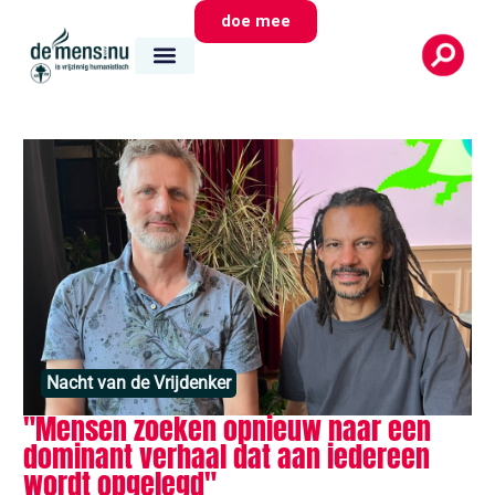
doe mee
Nacht van de Vrijdenker
"Mensen zoeken opnieuw naar een
dominant verhaal dat aan iedereen
wordt opgelegd"