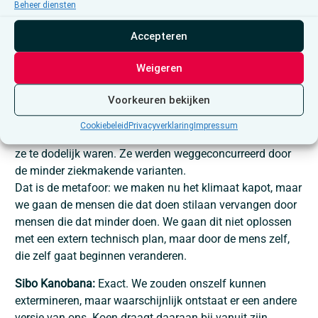
Beheer diensten
mens een ecosysteem vormen dat uiteindelijk terug tot
een evenwicht zal komen. We zijn niet goed bezig op dit
Accepteren
moment, door het gevoel dat er overvloed is en de
bronnen onuitputbaar, maar uiteindelijk zal er een
Weigeren
correctie komen.
Voorkeuren bekijken
Koen Schoors:
Mag ik daar een metafoor bij geven?
Wie heeft corona verslagen? Niet technologie, maar
Cookiebeleid
Privacyverklaring
Impressum
corona zelf. De gevaarlijkste varianten verdwenen omdat
ze te dodelijk waren. Ze werden weggeconcurreerd door
de minder ziekmakende varianten.
Dat is de metafoor: we maken nu het klimaat kapot, maar
we gaan de mensen die dat doen stilaan vervangen door
mensen die dat minder doen. We gaan dit niet oplossen
met een extern technisch plan, maar door de mens zelf,
die zelf gaat beginnen veranderen.
Sibo Kanobana:
Exact. We zouden onszelf kunnen
extermineren, maar waarschijnlijk ontstaat er een andere
versie van ons. Koen draagt daaraan bij vanuit zijn