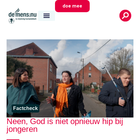
doe mee
Factcheck
Neen, God is niet opnieuw hip bij
jongeren