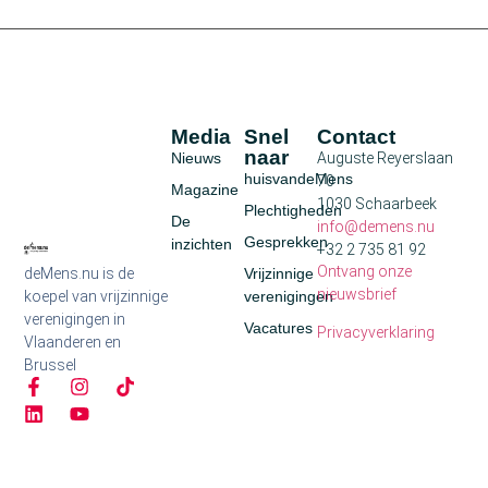
Media
Snel
Contact
naar
Nieuws
Auguste Reyerslaan
huisvandeMens
70
Magazine
1030 Schaarbeek
Plechtigheden
De
info@demens.nu
Gesprekken
inzichten
+32 2 735 81 92
Ontvang onze
deMens.nu is de
Vrijzinnige
nieuwsbrief
koepel van vrijzinnige
verenigingen
verenigingen in
Vacatures
Privacyverklaring
Vlaanderen en
Brussel