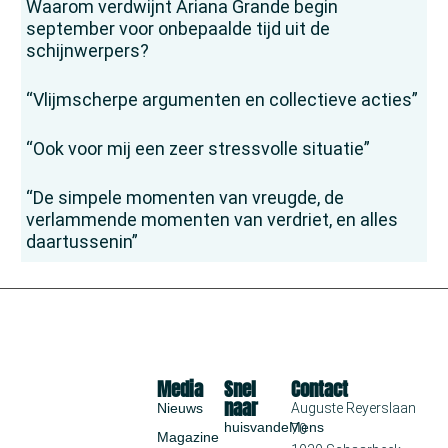
Waarom verdwijnt Ariana Grande begin
september voor onbepaalde tijd uit de
schijnwerpers?
“Vlijmscherpe argumenten en collectieve acties”
“Ook voor mij een zeer stressvolle situatie”
“De simpele momenten van vreugde, de
verlammende momenten van verdriet, en alles
daartussenin”
Media
Snel
Contact
naar
Nieuws
Auguste Reyerslaan
huisvandeMens
70
Magazine