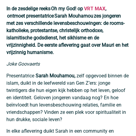
In de zesdelige reeks
Oh
my
G
od! op
VRT MAX
,
ontmoet
presentatrice
Sarah
Mouhamou
zes jongeren
met zes verschillende levensbeschouwingen: de rooms-
katholieke, protestantse, christelijk orthodoxe,
islamitische godsdienst, het sikhisme en de
vrijzinnigheid.
De eerste aflevering gaat over Mauri en het
vrijzinnig humanisme.
Joke Goovaerts
Presentatrice
Sarah Mouhamou
,
zelf opgevoed binnen de
islam, duikt in de leefwereld van Gen Z’ers: jonge
twintigers die hun eigen kijk hebben op het leven, geloof
en identiteit. Geloven jongeren vandaag nog? En hoe
beïnvloedt hun levensbeschouwing relaties, familie en
vriendschappen? Vinden ze een plek voor spiritualiteit in
hun drukke, sociale leven?
In elke aflevering duikt Sarah in een community en