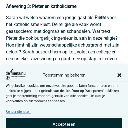
Aflevering 3: Pieter en katholicisme
Sarah wil weten waarom een jonge gast als
Pieter
voor
het katholicisme kiest. De religie die vaak wordt
geassocieerd met dogma’s en schandalen. Wat trekt
Pieter die ook burgerlijk ingenieur is, aan in deze religie?
Hoe rijmt hij zijn wetenschappelijke achtergrond met zijn
geloof? Sarah bezoekt hem op kot, volgt een college en
een unieke Taizé viering en gaat mee op stap in Leuven.
Aflevering 4: Ansh en sikhisme ​
Toestemming beheren
Ansh
studeert rechten, werkt in een advocatenkantoor en
Wij gebruiken cookies om onze website goed te laten functioneren en om
in de nachtwinkel van haar ouders. Hard werken is
inzicht te krijgen in het gebruik van de site. Door op "Accepteren" te klikken
belangrijk, want het is een van de 3 pijlers van haar
geef je toestemming voor het gebruik van alle cookies. Je kunt je
geloof: Sikhisme, een Indische godsdienst. In België vind
voorkeuren op elk moment aanpassen.
je hun grootste tempel in Sint-Truiden, waar Ansh
Beheer diensten
rondleidingen geeft. Ook gaf Ansh haar ouders
toestemming om een partner voor haar te zoeken.
Accepteren