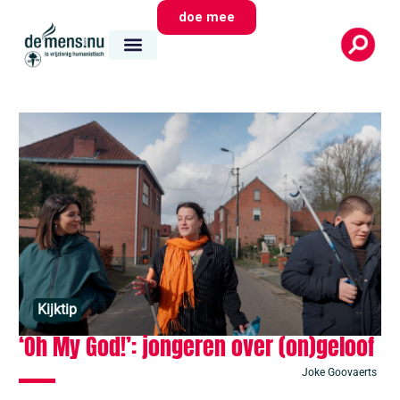
doe mee
Kijktip
‘Oh My God!’: jongeren over (on)geloof
Joke Goovaerts