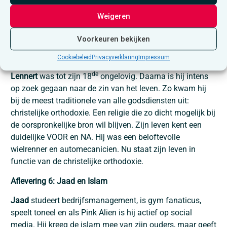
Uithuwelijking dus. Ansh leert Sarah de punjabi dans,
neemt haar mee naar de Sikhtempel waar ze de laatste
Weigeren
guru ontmoet en samen koken ze in “de langar”, de
keuken met gratis maaltijden voor iedereen.
Voorkeuren bekijken
Aflevering 5: Lennert ​ en christelijke orthodoxie
Cookiebeleid
Privacyverklaring
Impressum
de
Lennert
was tot zijn 18
ongelovig. Daarna is hij intens
op zoek gegaan naar de zin van het leven. Zo kwam hij
bij de meest traditionele van alle godsdiensten uit:
christelijke orthodoxie. Een religie die zo dicht mogelijk bij
de oorspronkelijke bron wil blijven. Zijn leven kent een
duidelijke VOOR en NA. Hij was een beloftevolle
wielrenner en automecanicien. Nu staat zijn leven in
functie van de christelijke orthodoxie.
Aflevering 6: Jaad en Islam
Jaad
studeert bedrijfsmanagement, is gym fanaticus,
speelt toneel en als Pink Alien is hij actief op social
media. Hij kreeg de islam mee van zijn ouders, maar geeft