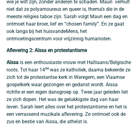
wie je wilt zijn, zonder anderen te schaden. Mauri ​ verhult
niet dat ze polyamoureus en queer is, thema’s die in de
meeste religies taboe zijn. Sarah volgt Mauri een dag en
ontmoet haar broer, lief en “chosen family”. En ze gaat
ook langs bij het huisvandeMens, het
ontmoetingscentrum voor vrijzinnig humanisten.
Aflevering 2: Aïssa en protestantisme
Aïssa
is een enthousiaste vrouw met Haïtiaans/Belgische
de
roots. Tot haar 14
was ze katholiek, daarna bekeerde ze
zich tot de protestantse kerk in Waregem, een Vlaamse
gospelkerk waar gezongen en gedanst wordt. Aissa
richtte er een eigen dansgroep op. Twee jaar geleden liet
ze zich dopen. Het was de gelukkigste dag van haar
leven. Sarah leert alles over het protestantisme en het is
een verrassend muzikale aflevering. Ze ontmoet ook de
zus en bestie van Aissa, die atheïst is.