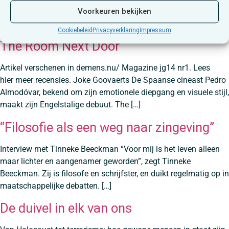
maart om 11.20 uur. En op VRT MAX. ‘De inzichten’ is een reeks
Voorkeuren bekijken
van […]
Cookiebeleid
Privacyverklaring
Impressum
The Room Next Door
Artikel verschenen in demens.nu/ Magazine jg14 nr1. Lees
hier meer recensies. Joke Goovaerts De Spaanse cineast Pedro
Almodóvar, bekend om zijn emotionele diepgang en visuele stijl,
maakt zijn Engelstalige debuut. The […]
“Filosofie als een weg naar zingeving”
Interview met Tinneke Beeckman “Voor mij is het leven alleen
maar lichter en aangenamer geworden”, zegt Tinneke
Beeckman. Zij is filosofe en schrijfster, en duikt regelmatig op in
maatschappelijke debatten. […]
De duivel in elk van ons