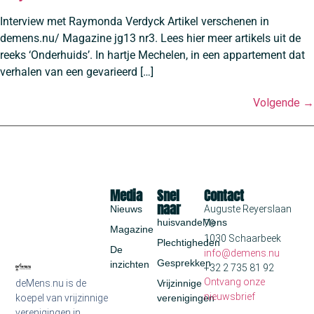
Interview met Raymonda Verdyck Artikel verschenen in
demens.nu/ Magazine jg13 nr3. Lees hier meer artikels uit de
reeks ‘Onderhuids’. In hartje Mechelen, in een appartement dat
verhalen van een gevarieerd […]
Volgende
→
Media
Snel
Contact
naar
Nieuws
Auguste Reyerslaan
huisvandeMens
70
Magazine
1030 Schaarbeek
Plechtigheden
De
info@demens.nu
Gesprekken
inzichten
+32 2 735 81 92
Ontvang onze
deMens.nu is de
Vrijzinnige
nieuwsbrief
koepel van vrijzinnige
verenigingen
verenigingen in